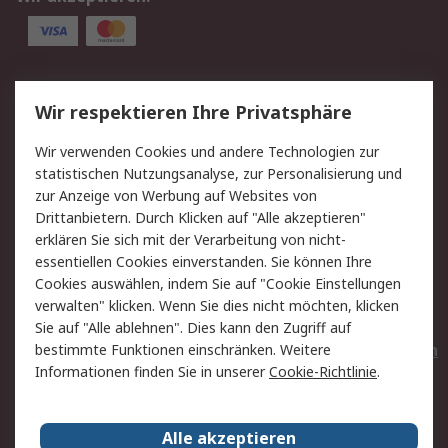
Service
Wir respektieren Ihre Privatsphäre
Value Added Services
Lieferlösungen
Wir verwenden Cookies und andere Technologien zur
Rücksendungen
Kontakt
statistischen Nutzungsanalyse, zur Personalisierung und
Hilfe
Privatkunden
zur Anzeige von Werbung auf Websites von
Drittanbietern. Durch Klicken auf "Alle akzeptieren"
Rechtliches
erklären Sie sich mit der Verarbeitung von nicht-
essentiellen Cookies einverstanden. Sie können Ihre
AGB
Datenschutz
Cookies auswählen, indem Sie auf "Cookie Einstellungen
Cookie-Richtlinie
Zahlungsbedingungen
verwalten" klicken. Wenn Sie dies nicht möchten, klicken
Copyright/Impressum
Entsorgung
Sie auf "Alle ablehnen". Dies kann den Zugriff auf
Elektrogeräte/Batterien
bestimmte Funktionen einschränken. Weitere
Informationen finden Sie in unserer
Cookie-Richtlinie
.
Über RS
Alle akzeptieren
Unternehmen
RS weltweit