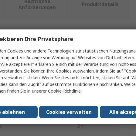
Rechtliche
Produktdetails
Anforderungen
ein oder mehrere Eigenschaften auswählen.
ektieren Ihre Privatsphäre
haft
Wert
en Cookies und andere Technologien zur statistischen Nutzungsanal
erung und zur Anzeige von Werbung auf Websites von Drittanbietern.
Emko
"Alle akzeptieren" erklären Sie sich mit der Verarbeitung von nicht-ess
verstanden. Sie können Ihre Cookies auswählen, indem Sie auf "Cook
or Typ
PTC
en verwalten" klicken. Wenn Sie dies nicht möchten, klicken Sie auf "Al
Dies kann den Zugriff auf bestimmte Funktionen einschränken. Weite
Typ
Thermistor
en finden Sie in unserer
Cookie-Richtlinie
.
 Temperatur min.
-50°C
e ablehnen
Cookies verwalten
Alle akzep
 Temperatur max.
130°C
ge
2m