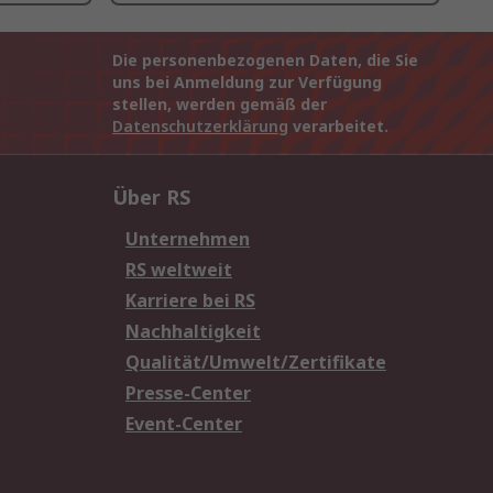
Die personenbezogenen Daten, die Sie
uns bei Anmeldung zur Verfügung
stellen, werden gemäß der
Datenschutzerklärung
verarbeitet.
Über RS
Unternehmen
RS weltweit
Karriere bei RS
Nachhaltigkeit
Qualität/Umwelt/Zertifikate
Presse-Center
Event-Center