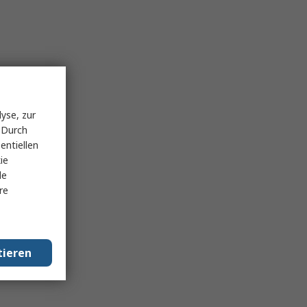
yse, zur
 Durch
entiellen
ie
le
re
tieren