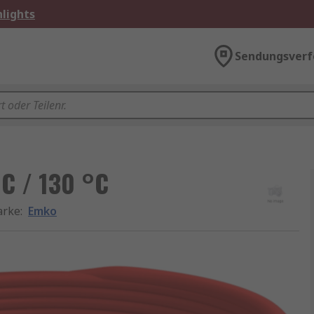
lights
Sendungsverf
C / 130 °C
rke
:
Emko