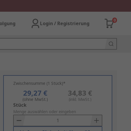
0
olgung
Login / Registrierung
Zwischensumme (1 Stück)*
29,27 €
34,83 €
(ohne MwSt.)
(inkl. MwSt.)
Add
Stück
to
Menge auswählen oder eingeben
Basket