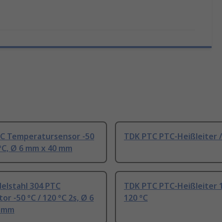
C Temperatursensor -50
TDK PTC PTC-Heißleiter /
 °C, Ø 6 mm x 40 mm
Edelstahl 304 PTC
TDK PTC PTC-Heißleiter 1
or -50 °C / 120 °C 2s, Ø 6
120 °C
0 mm