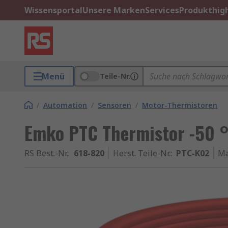
Wissensportal
Unsere Marken
Services
Produkthigh
Menü
Teile-Nr.
/
Automation
/
Sensoren
/
Motor-Thermistoren
Emko PTC Thermistor -50 °
RS Best.-Nr.
:
618-820
Herst. Teile-Nr.
:
PTC-K02
Ma