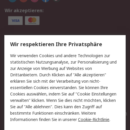
Wir akzeptieren:
Service
Wir respektieren Ihre Privatsphäre
Value Added Services
Lieferlösungen
Wir verwenden Cookies und andere Technologien zur
Rücksendungen
Kontakt
statistischen Nutzungsanalyse, zur Personalisierung und
Hilfe
Privatkunden
zur Anzeige von Werbung auf Websites von
Drittanbietern. Durch Klicken auf "Alle akzeptieren"
Rechtliches
erklären Sie sich mit der Verarbeitung von nicht-
essentiellen Cookies einverstanden. Sie können Ihre
AGB
Datenschutz
Cookies auswählen, indem Sie auf "Cookie Einstellungen
Cookie-Richtlinie
Zahlungsbedingungen
verwalten" klicken. Wenn Sie dies nicht möchten, klicken
Copyright/Impressum
Entsorgung
Sie auf "Alle ablehnen". Dies kann den Zugriff auf
Elektrogeräte/Batterien
bestimmte Funktionen einschränken. Weitere
Informationen finden Sie in unserer
Cookie-Richtlinie
.
Über RS