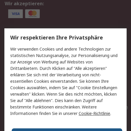
Wir akzeptieren:
Service
Wir respektieren Ihre Privatsphäre
Value Added Services
Lieferlösungen
Wir verwenden Cookies und andere Technologien zur
Rücksendungen
Kontakt
statistischen Nutzungsanalyse, zur Personalisierung und
Hilfe
Privatkunden
zur Anzeige von Werbung auf Websites von
Drittanbietern. Durch Klicken auf "Alle akzeptieren"
Rechtliches
erklären Sie sich mit der Verarbeitung von nicht-
essentiellen Cookies einverstanden. Sie können Ihre
AGB
Datenschutz
Cookies auswählen, indem Sie auf "Cookie Einstellungen
Cookie-Richtlinie
Zahlungsbedingungen
verwalten" klicken. Wenn Sie dies nicht möchten, klicken
Copyright/Impressum
Entsorgung
Sie auf "Alle ablehnen". Dies kann den Zugriff auf
Elektrogeräte/Batterien
bestimmte Funktionen einschränken. Weitere
Informationen finden Sie in unserer
Cookie-Richtlinie
.
Über RS