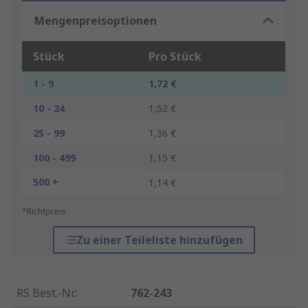
Mengenpreisoptionen
Stück
Pro Stück
1 - 9
1,72 €
10 - 24
1,52 €
25 - 99
1,36 €
100 - 499
1,15 €
500 +
1,14 €
*Richtpreis
Zu einer Teileliste hinzufügen
RS Best.-Nr.
:
762-243