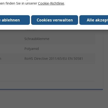
en finden Sie in unserer
Cookie-Richtlinie
.
r max.
160°C
6mm
e ablehnen
Cookies verwalten
Alle akzep
100mm
Schraubklemme
Polyamid
n
RoHS Directive 2011/65/EU EN 50581