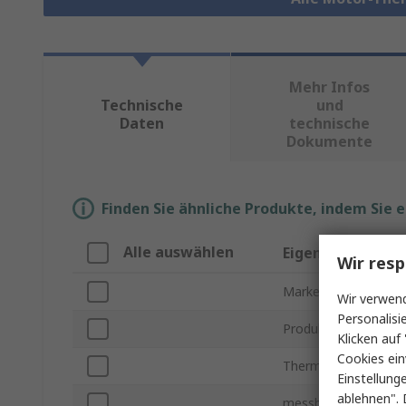
Mehr Infos
Technische
und
Daten
technische
Dokumente
Finden Sie ähnliche Produkte, indem Sie 
Alle auswählen
Eigenschaft
Wir resp
Marke
Wir verwend
Personalisi
Produkt Typ
Klicken auf 
Cookies ein
Thermistor Typ
Einstellung
ablehnen". 
messbare Temperatu