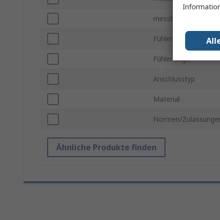
Information
messbare Temperatu
Fühlerdurchmesser
All
Fühlerlänge
Anschlusstyp
Material
Normen/Zulassunge
Ähnliche Produkte finden