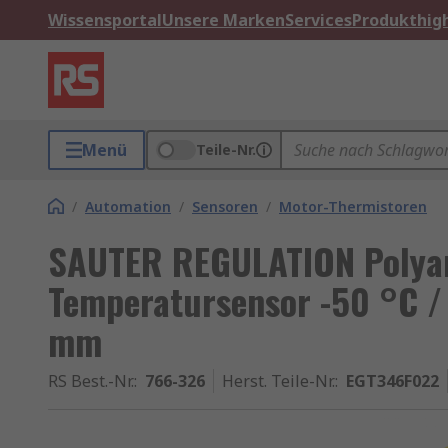
Wissensportal
Unsere Marken
Services
Produkthigh
Menü
Teile-Nr.
/
Automation
/
Sensoren
/
Motor-Thermistoren
SAUTER REGULATION Polya
Temperatursensor -50 °C /
mm
RS Best.-Nr.
:
766-326
Herst. Teile-Nr.
:
EGT346F022