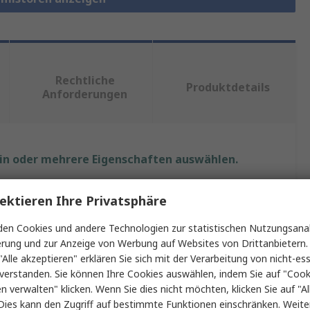
Rechtliche
Produktdetails
Anforderungen
ein oder mehrere Eigenschaften auswählen.
Wert
ektieren Ihre Privatsphäre
SAUTER REGULATION
en Cookies und andere Technologien zur statistischen Nutzungsanal
erung und zur Anzeige von Werbung auf Websites von Drittanbietern.
Temperatursensor
"Alle akzeptieren" erklären Sie sich mit der Verarbeitung von nicht-ess
verstanden. Sie können Ihre Cookies auswählen, indem Sie auf "Cook
Thermistor
en verwalten" klicken. Wenn Sie dies nicht möchten, klicken Sie auf "Al
Dies kann den Zugriff auf bestimmte Funktionen einschränken. Weite
r min.
-50°C