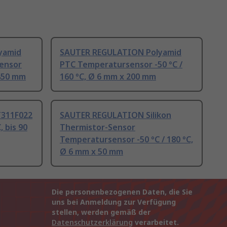
yamid
SAUTER REGULATION Polyamid
ensor
PTC Temperatursensor -50 °C /
 450 mm
160 °C, Ø 6 mm x 200 mm
311F022
SAUTER REGULATION Silikon
 bis 90
Thermistor-Sensor
Temperatursensor -50 °C / 180 °C,
Ø 6 mm x 50 mm
Die personenbezogenen Daten, die Sie
uns bei Anmeldung zur Verfügung
stellen, werden gemäß der
Datenschutzerklärung
verarbeitet.