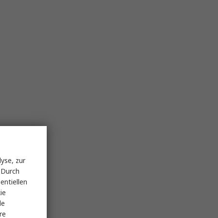
yse, zur
 Durch
entiellen
ie
le
re