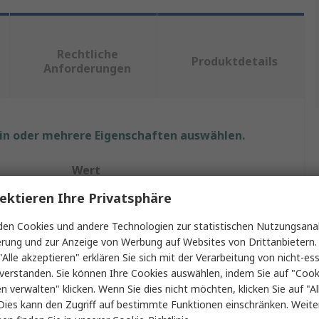
Rechtliche
Produktdetails
Anforderungen
ein oder mehrere Eigenschaften auswählen.
Wert
ektieren Ihre Privatsphäre
SAUTER REGULATION
en Cookies und andere Technologien zur statistischen Nutzungsanal
PTC
erung und zur Anzeige von Werbung auf Websites von Drittanbietern.
"Alle akzeptieren" erklären Sie sich mit der Verarbeitung von nicht-ess
Temperatursensor
verstanden. Sie können Ihre Cookies auswählen, indem Sie auf "Cook
r min.
-35°C
en verwalten" klicken. Wenn Sie dies nicht möchten, klicken Sie auf "Al
Dies kann den Zugriff auf bestimmte Funktionen einschränken. Weite
r max.
100°C