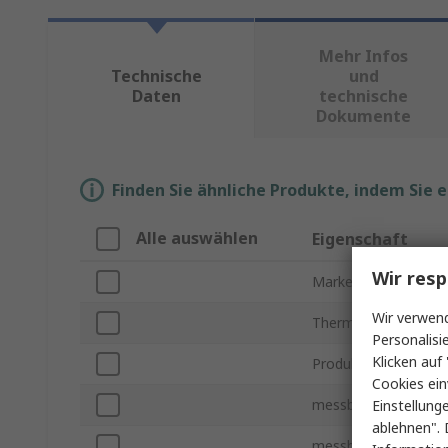
Mehr Infos
Technische
und
Daten
technische
Dokumente
Finden Sie ähnliche Produkte, indem Sie 
Alle auswählen
Eigenschaft
Wir resp
Marke
Wir verwend
Thermistor Typ
Personalisi
Klicken auf 
Produkt Typ
Cookies ein
messbare Temperatu
Einstellung
ablehnen". 
messbare Temperatu