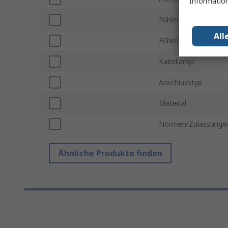
Information
Fühlerdurchmesser
All
Fühlerlänge
Kabellänge
Anschlusstyp
Material
Normen/Zulassunge
Ähnliche Produkte finden