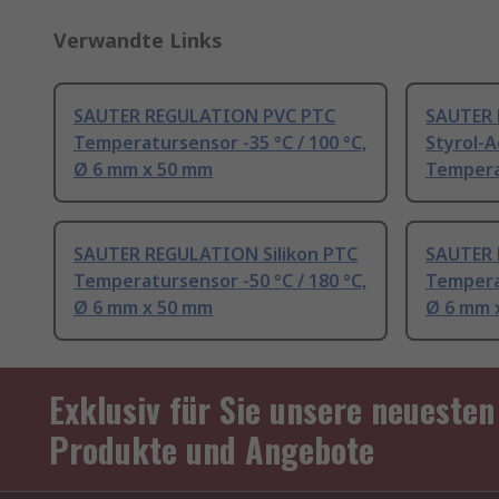
Verwandte Links
SAUTER REGULATION PVC PTC
SAUTER 
Temperatursensor -35 °C / 100 °C,
Styrol-A
Ø 6 mm x 50 mm
Temperat
SAUTER REGULATION Silikon PTC
SAUTER 
Temperatursensor -50 °C / 180 °C,
Temperat
Ø 6 mm x 50 mm
Ø 6 mm 
Exklusiv für Sie unsere neuesten
Produkte und Angebote