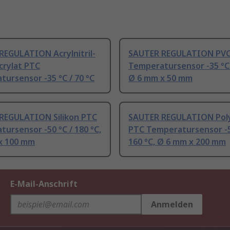
REGULATION Acrylnitril-
SAUTER REGULATION PV
crylat PTC
Temperatursensor -35 °C 
ursensor -35 °C / 70 °C
Ø 6 mm x 50 mm
REGULATION Silikon PTC
SAUTER REGULATION Pol
ursensor -50 °C / 180 °C,
PTC Temperatursensor -5
x 100 mm
160 °C, Ø 6 mm x 200 mm
E-Mail-Anschrift
Anmelden