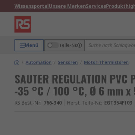
Wissensportal
Unsere Marken
Services
Produkthigh
Menü
Teile-Nr.
/
Automation
/
Sensoren
/
Motor-Thermistoren
SAUTER REGULATION PVC P
-35 °C / 100 °C, Ø 6 mm 
RS Best.-Nr.
:
766-340
Herst. Teile-Nr.
:
EGT354F103