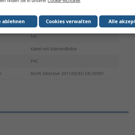
en finden Sie in unserer
Cookie-Richtlinie
.
6mm
e ablehnen
Cookies verwalten
Alle akzep
50mm
1m
Kabel mit Aderendhülse
PVC
n
RoHS Directive 2011/65/EU EN 50581