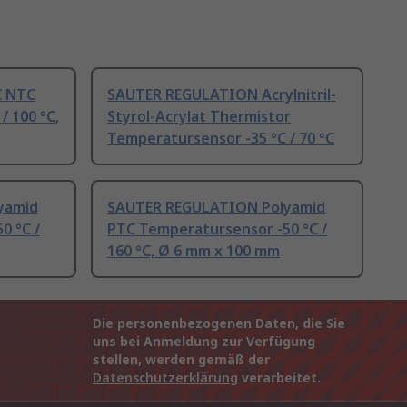
C NTC
SAUTER REGULATION Acrylnitril-
/ 100 °C,
Styrol-Acrylat Thermistor
Temperatursensor -35 °C / 70 °C
yamid
SAUTER REGULATION Polyamid
0 °C /
PTC Temperatursensor -50 °C /
160 °C, Ø 6 mm x 100 mm
Die personenbezogenen Daten, die Sie
uns bei Anmeldung zur Verfügung
stellen, werden gemäß der
Datenschutzerklärung
verarbeitet.