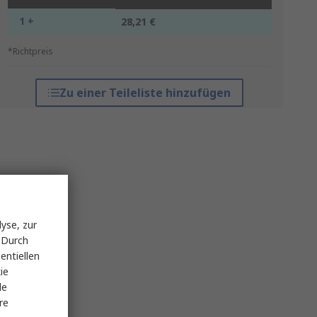
1 +
28,21 €
*Richtpreis
Zu einer Teileliste hinzufügen
yse, zur
 Durch
entiellen
ie
le
re