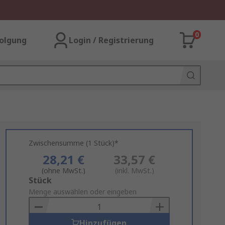
0
olgung
Login / Registrierung
Zwischensumme (1 Stück)*
28,21 €
33,57 €
(ohne MwSt.)
(inkl. MwSt.)
Add
Stück
to
Menge auswählen oder eingeben
Basket
Hinzufügen