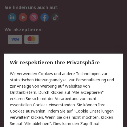
Sie finden uns auch auf:
Wir akzeptieren:
Service
Wir respektieren Ihre Privatsphäre
Value Added Services
Lieferlösungen
Wir verwenden Cookies und andere Technologien zur
Rücksendungen
Kontakt
statistischen Nutzungsanalyse, zur Personalisierung und
Hilfe
Privatkunden
zur Anzeige von Werbung auf Websites von
Drittanbietern. Durch Klicken auf "Alle akzeptieren"
Rechtliches
erklären Sie sich mit der Verarbeitung von nicht-
essentiellen Cookies einverstanden. Sie können Ihre
AGB
Datenschutz
Cookies auswählen, indem Sie auf "Cookie Einstellungen
Cookie-Richtlinie
Zahlungsbedingungen
verwalten" klicken. Wenn Sie dies nicht möchten, klicken
Copyright/Impressum
Entsorgung
Sie auf "Alle ablehnen". Dies kann den Zugriff auf