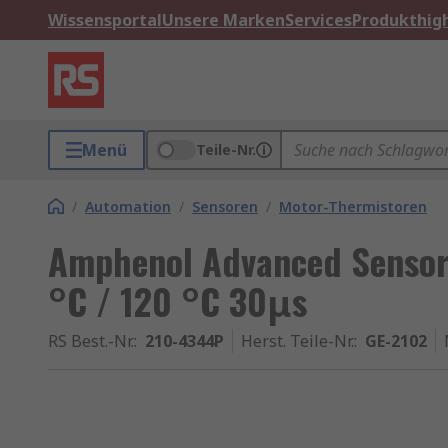
Wissensportal
Unsere Marken
Services
Produkthigh
Menü
Teile-Nr.
/
Automation
/
Sensoren
/
Motor-Thermistoren
Amphenol Advanced Sensor
°C / 120 °C 30μs
RS Best.-Nr.
:
210-4344P
Herst. Teile-Nr.
:
GE-2102