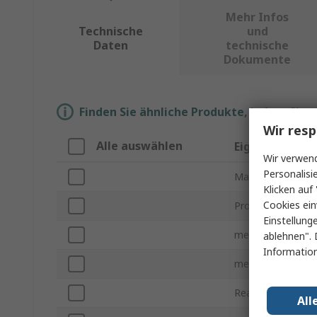
Mehr Infos
Technische
und
Daten
technische
Dokumente
Finden Sie ähnliche Produkte, indem Sie 
Wir resp
Alle auswählen
Eigenschaft
Wir verwend
Personalisi
Marke
Klicken auf 
Cookies ein
Produkt Typ
Einstellung
messbare Temper
ablehnen". 
Information
messbare Temper
Reaktionszeit
All