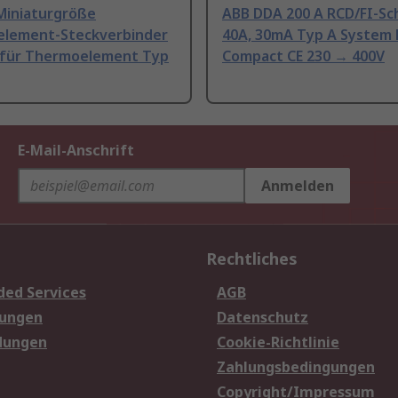
Miniaturgröße
ABB DDA 200 A RCD/FI-Sc
lement-Steckverbinder
40A, 30mA Typ A System 
 für Thermoelement Typ
Compact CE 230 → 400V
E-Mail-Anschrift
Anmelden
Rechtliches
ded Services
AGB
sungen
Datenschutz
dungen
Cookie-Richtlinie
Zahlungsbedingungen
Copyright/Impressum