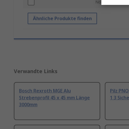
Normen/Zulassu
Ähnliche Produkte finden
Verwandte Links
Bosch Rexroth MGE Alu
Pilz PNO
Strebenprofil 45 x 45 mm Länge
1 3 Sich
3000mm