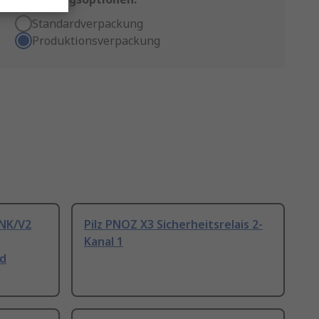
Standardverpackung
Produktionsverpackung
INK/V2
Pilz PNOZ X3 Sicherheitsrelais 2-
Kanal 1
nd