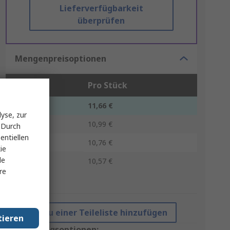
Lieferverfügbarkeit
überprüfen
Mengenpreisoptionen
Stück
Pro Stück
10 - 24
11,66 €
yse, zur
25 - 49
10,99 €
 Durch
entiellen
50 - 74
10,76 €
ie
le
75 +
10,57 €
re
*Richtpreis
Zu einer Teileliste hinzufügen
tieren
Verpackungsoptionen: