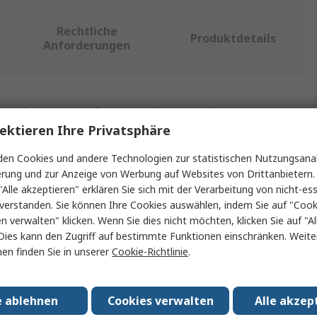
Rechtliche
Produktdetails
Anforderungen
ein oder mehrere Eigenschaften auswählen.
ektieren Ihre Privatsphäre
Wert
en Cookies und andere Technologien zur statistischen Nutzungsanal
erung und zur Anzeige von Werbung auf Websites von Drittanbietern.
Amphenol Advanced Sensors
"Alle akzeptieren" erklären Sie sich mit der Verarbeitung von nicht-ess
verstanden. Sie können Ihre Cookies auswählen, indem Sie auf "Cook
Temperatursensor
en verwalten" klicken. Wenn Sie dies nicht möchten, klicken Sie auf "Al
atur min.
-40°C
Dies kann den Zugriff auf bestimmte Funktionen einschränken. Weite
en finden Sie in unserer
Cookie-Richtlinie
.
atur max.
120°C
30μs
e ablehnen
Cookies verwalten
Alle akzep