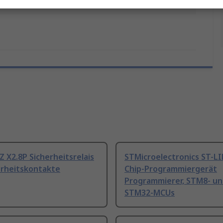
ngen
No
Z X2.8P Sicherheitsrelais
STMicroelectronics ST-L
erheitskontakte
Chip-Programmiergerät
Programmierer, STM8- u
STM32-MCUs