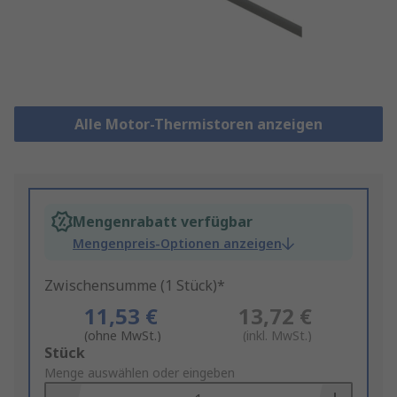
Alle Motor-Thermistoren anzeigen
Mengenrabatt verfügbar
Mengenpreis-Optionen anzeigen
Zwischensumme (1 Stück)*
11,53 €
13,72 €
(ohne MwSt.)
(inkl. MwSt.)
Add
Stück
to
Menge auswählen oder eingeben
Basket