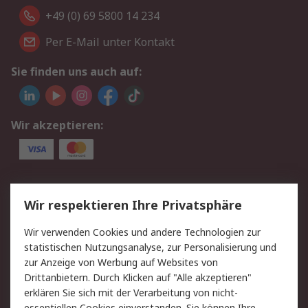
+49 (0) 69 5800 14 234
Per E-Mail unter Kontakt
Sie finden uns auch auf:
Wir akzeptieren:
Service
Wir respektieren Ihre Privatsphäre
Value Added Services
Lieferlösungen
Wir verwenden Cookies und andere Technologien zur
Rücksendungen
Kontakt
statistischen Nutzungsanalyse, zur Personalisierung und
Hilfe
Privatkunden
zur Anzeige von Werbung auf Websites von
Drittanbietern. Durch Klicken auf "Alle akzeptieren"
Rechtliches
erklären Sie sich mit der Verarbeitung von nicht-
essentiellen Cookies einverstanden. Sie können Ihre