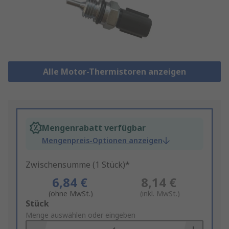
Alle Motor-Thermistoren anzeigen
Mengenrabatt verfügbar
Mengenpreis-Optionen anzeigen
Zwischensumme (1 Stück)*
6,84 €
8,14 €
(ohne MwSt.)
(inkl. MwSt.)
Add
Stück
to
Menge auswählen oder eingeben
Basket