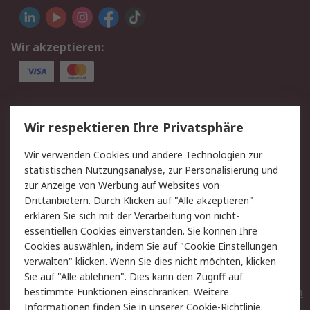
Wir akzeptieren:
Service
Wir respektieren Ihre Privatsphäre
Value Added Services
Lieferlösungen
Wir verwenden Cookies und andere Technologien zur
Rücksendungen
Kontakt
statistischen Nutzungsanalyse, zur Personalisierung und
Hilfe
Privatkunden
zur Anzeige von Werbung auf Websites von
Drittanbietern. Durch Klicken auf "Alle akzeptieren"
Rechtliches
erklären Sie sich mit der Verarbeitung von nicht-
essentiellen Cookies einverstanden. Sie können Ihre
AGB
Datenschutz
Cookies auswählen, indem Sie auf "Cookie Einstellungen
Cookie-Richtlinie
Zahlungsbedingungen
verwalten" klicken. Wenn Sie dies nicht möchten, klicken
Copyright/Impressum
Entsorgung
Sie auf "Alle ablehnen". Dies kann den Zugriff auf
Elektrogeräte/Batterien
bestimmte Funktionen einschränken. Weitere
Informationen finden Sie in unserer
Cookie-Richtlinie
.