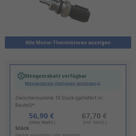
Alle Motor-Thermistoren anzeigen
Mengenrabatt verfügbar
Mengenpreis-Optionen anzeigen
Zwischensumme 10 Stück (geliefert in
Beutel)*
56,90 €
67,70 €
(ohne MwSt.)
(inkl. MwSt.)
Add
Stück
to
Menge auswählen oder eingeben