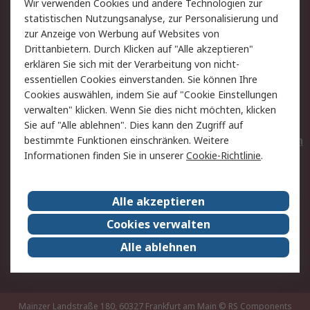
Wir verwenden Cookies und andere Technologien zur
Rücksendungen
Kontakt
statistischen Nutzungsanalyse, zur Personalisierung und
Hilfe
Privatkunden
zur Anzeige von Werbung auf Websites von
Drittanbietern. Durch Klicken auf "Alle akzeptieren"
Rechtliches
erklären Sie sich mit der Verarbeitung von nicht-
essentiellen Cookies einverstanden. Sie können Ihre
AGB
Datenschutz
Cookies auswählen, indem Sie auf "Cookie Einstellungen
Cookie-Richtlinie
Zahlungsbedingungen
verwalten" klicken. Wenn Sie dies nicht möchten, klicken
Copyright/Impressum
Entsorgung
Sie auf "Alle ablehnen". Dies kann den Zugriff auf
Elektrogeräte/Batterien
bestimmte Funktionen einschränken. Weitere
Informationen finden Sie in unserer
Cookie-Richtlinie
.
Über RS
Alle akzeptieren
Unternehmen
RS weltweit
Karriere bei RS
Nachhaltigkeit
Cookies verwalten
Qualität/Umwelt/Zertifikate
Presse-Center
Alle ablehnen
Event-Center
Mainzer Landstraße 180, 60327 Frankfurt am Main
© RS Components