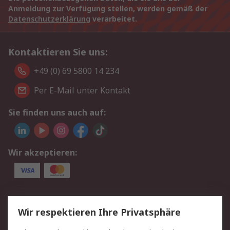
Anmeldung zur Verfügung stellen, werden gemäß der
Datenschutzerklärung
verarbeitet.
Kontaktieren Sie uns:
+49 (0) 69 5800 14 234
Per E-Mail unter Kontakt
Sie finden uns auch auf:
Wir akzeptieren:
Service
Wir respektieren Ihre Privatsphäre
Value Added Services
Lieferlösungen