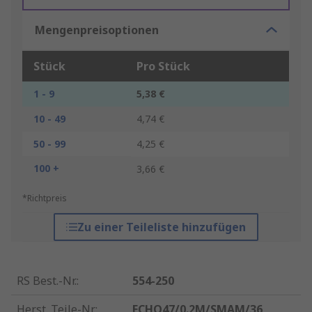
Mengenpreisoptionen
Stück
Pro Stück
1 - 9
5,38 €
10 - 49
4,74 €
50 - 99
4,25 €
100 +
3,66 €
*Richtpreis
Zu einer Teileliste hinzufügen
RS Best.-Nr.
:
554-250
Herst. Teile-Nr.
:
ECHO47/0.2M/SMAM/36