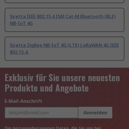
Siretta IEEE 802.15.4 ISM Cat-M Bluetooth (BLE)
NB-IoT 4G
Siretta ZigBee NB-IoT 4G (LTE) LoRaWAN 4G IEEE
802.15.4,
Exklusiv für Sie unsere neuesten
Produkte und Angebote
E-Mail-Anschrift
Anmelden
Die personenbezogenen Daten, die Sie uns bei