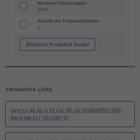
Normen/Zulassungen
RoHS
Anzahl der Frequenzbänder
2
Ähnliche Produkte finden
Verwandte Links
Siretta 4G 4G (LTE Cat-M) 2G (GSM/GPRS) ISM-
Band NB-IoT 3G (UMTS)