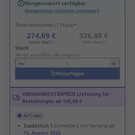
Mengenrabatt verfügbar
Mengenpreis-Optionen anzeigen
Zwischensumme (1 Stück)*
274,69 €
326,88 €
(ohne MwSt.)
(inkl. MwSt.)
Add
Stück
to
Menge auswählen oder eingeben
Basket
Hinzufügen
VERSANDKOSTENFREIE Lieferung für
Bestellungen ab 100,00 €
Auf Lager
Zusätzlich
1
Einheit(en) mit Versand ab
10. August 2026