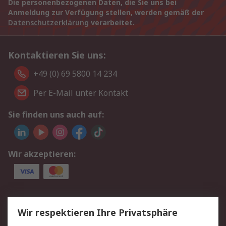
Die personenbezogenen Daten, die Sie uns bei
Anmeldung zur Verfügung stellen, werden gemäß der
Datenschutzerklärung
verarbeitet.
Kontaktieren Sie uns:
+49 (0) 69 5800 14 234
Per E-Mail unter Kontakt
Sie finden uns auch auf:
Wir akzeptieren:
Service
Wir respektieren Ihre Privatsphäre
Value Added Services
Lieferlösungen