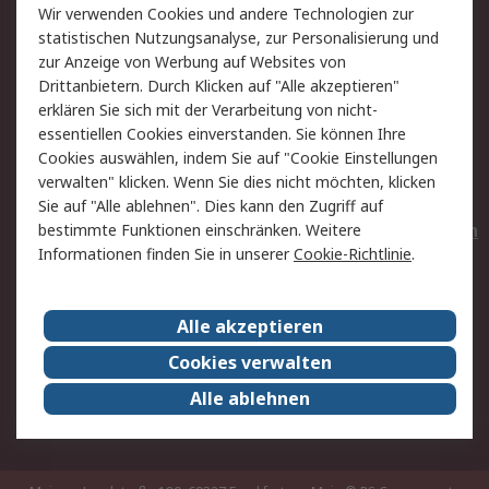
Wir verwenden Cookies und andere Technologien zur
Rücksendungen
Kontakt
statistischen Nutzungsanalyse, zur Personalisierung und
Hilfe
Privatkunden
zur Anzeige von Werbung auf Websites von
Drittanbietern. Durch Klicken auf "Alle akzeptieren"
Rechtliches
erklären Sie sich mit der Verarbeitung von nicht-
essentiellen Cookies einverstanden. Sie können Ihre
AGB
Datenschutz
Cookies auswählen, indem Sie auf "Cookie Einstellungen
Cookie-Richtlinie
Zahlungsbedingungen
verwalten" klicken. Wenn Sie dies nicht möchten, klicken
Copyright/Impressum
Entsorgung
Sie auf "Alle ablehnen". Dies kann den Zugriff auf
Elektrogeräte/Batterien
bestimmte Funktionen einschränken. Weitere
Informationen finden Sie in unserer
Cookie-Richtlinie
.
Über RS
Alle akzeptieren
Unternehmen
RS weltweit
Karriere bei RS
Nachhaltigkeit
Cookies verwalten
Qualität/Umwelt/Zertifikate
Presse-Center
Alle ablehnen
Event-Center