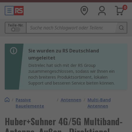
0
Teile-Nr.
Sie wurden zu RS Deutschland
umgeleitet
Distrelec hat sich mit der RS Group
zusammengeschlossen, sodass wir Ihnen ein
noch breiteres Produktsortiment, lokalen
Support und besseren Service bieten können.
/
Passive
/
Antennen
/
Multi-Band
Bauelemente
Antennen
Huber+Suhner 4G/5G Multiband-
Antenne, Außen-, Direktional,