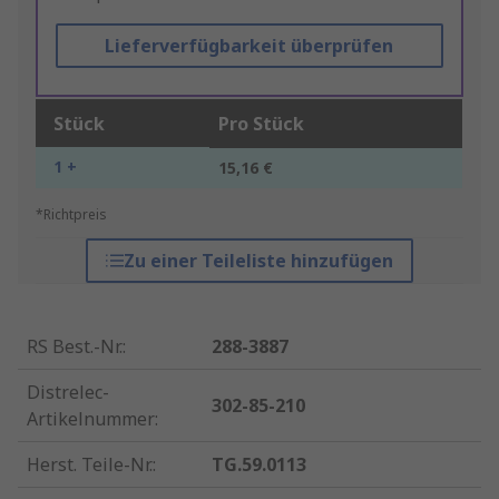
Lieferverfügbarkeit überprüfen
Stück
Pro Stück
1 +
15,16 €
*Richtpreis
Zu einer Teileliste hinzufügen
RS Best.-Nr.
:
288-3887
Distrelec-
302-85-210
Artikelnummer
:
Herst. Teile-Nr.
:
TG.59.0113