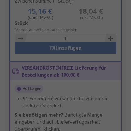
Zwischensumme (1 Stück)*
15,16 €
18,04 €
(ohne MwSt.)
(inkl. MwSt.)
Add
Stück
to
Menge auswählen oder eingeben
Basket
Hinzufügen
VERSANDKOSTENFREIE Lieferung für
Bestellungen ab 100,00 €
Auf Lager
91
Einheit(en) versandfertig von einem
anderen Standort
Sie benötigen mehr?
Benötigte Menge
eingeben und auf „Lieferverfügbarkeit
überprüfen“ klicken.