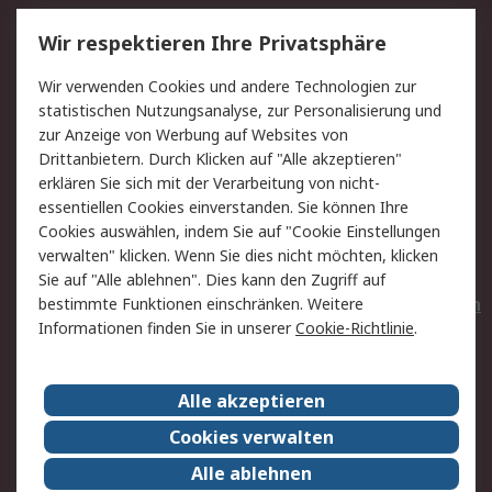
Service
Wir respektieren Ihre Privatsphäre
Value Added Services
Lieferlösungen
Wir verwenden Cookies und andere Technologien zur
Rücksendungen
Kontakt
statistischen Nutzungsanalyse, zur Personalisierung und
Hilfe
Privatkunden
zur Anzeige von Werbung auf Websites von
Drittanbietern. Durch Klicken auf "Alle akzeptieren"
Rechtliches
erklären Sie sich mit der Verarbeitung von nicht-
essentiellen Cookies einverstanden. Sie können Ihre
AGB
Datenschutz
Cookies auswählen, indem Sie auf "Cookie Einstellungen
Cookie-Richtlinie
Zahlungsbedingungen
verwalten" klicken. Wenn Sie dies nicht möchten, klicken
Copyright/Impressum
Entsorgung
Sie auf "Alle ablehnen". Dies kann den Zugriff auf
Elektrogeräte/Batterien
bestimmte Funktionen einschränken. Weitere
Informationen finden Sie in unserer
Cookie-Richtlinie
.
Über RS
Alle akzeptieren
Unternehmen
RS weltweit
Karriere bei RS
Nachhaltigkeit
Cookies verwalten
Qualität/Umwelt/Zertifikate
Presse-Center
Alle ablehnen