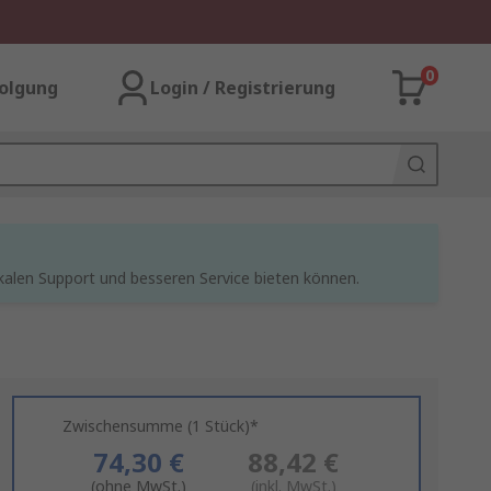
0
olgung
Login / Registrierung
kalen Support und besseren Service bieten können.
Zwischensumme (1 Stück)*
74,30 €
88,42 €
(ohne MwSt.)
(inkl. MwSt.)