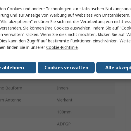
Taoglas
en Cookies und andere Technologien zur statistischen Nutzungsanal
erung und zur Anzeige von Werbung auf Websites von Drittanbietern.
e
GPS
"Alle akzeptieren" erklären Sie sich mit der Verarbeitung von nicht-ess
verstanden. Sie können Ihre Cookies auswählen, indem Sie auf "Cook
Multiband-Antenne
en verwalten" klicken. Wenn Sie dies nicht möchten, klicken Sie auf "Al
.
1.57GHz
Dies kann den Zugriff auf bestimmte Funktionen einschränken. Weite
en finden Sie in unserer
Cookie-Richtlinie
.
U.FL
3.4dBi
e ablehnen
Cookies verwalten
Alle akzep
halterung
Oberfläche
rne Bauform
Innen-
rm Antenne
Vierkant
e
100mm
ADFGP