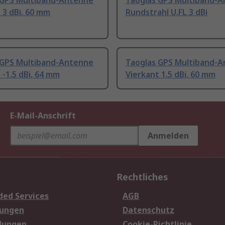
 GPS Multiband-Antenne
Taoglas GPS Multiband-
 3 dBi, 60 mm
Rundstrahl U.FL 3 dBi
 GPS Multiband-Antenne
Taoglas GPS Multiband-
 -1.5 dBi, 64 mm
Vierkant 1.5 dBi, 60 mm
E-Mail-Anschrift
Anmelden
Rechtliches
ded Services
AGB
sungen
Datenschutz
dungen
Cookie-Richtlinie