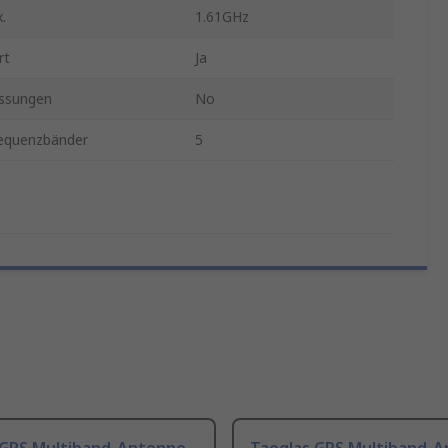
.
1.61GHz
rt
Ja
ssungen
No
requenzbänder
5