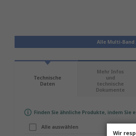
Alle Multi-Ban
Mehr Infos
Technische
und
Daten
technische
Dokumente
Finden Sie ähnliche Produkte, indem Sie 
Alle auswählen
Eigenschaf
Wir resp