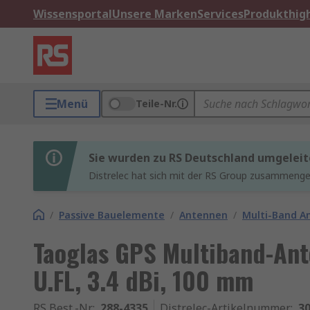
Wissensportal
Unsere Marken
Services
Produkthigh
Menü
Teile-Nr.
Sie wurden zu RS Deutschland umgeleit
Distrelec hat sich mit der RS Group zusammenges
/
Passive Bauelemente
/
Antennen
/
Multi-Band A
Taoglas GPS Multiband-Ante
U.FL, 3.4 dBi, 100 mm
RS Best.-Nr.
:
288-4335
Distrelec-Artikelnummer
:
30