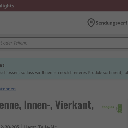
lights
Sendungsverf
et
chlossen, sodass wir Ihnen ein noch breiteres Produktsortiment, lo
ntennen
nne, Innen-, Vierkant,
2-20-205
Herst. Teile-Nr.
: