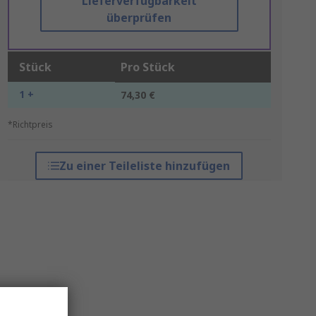
Lieferverfügbarkeit
überprüfen
Stück
Pro Stück
1 +
74,30 €
*Richtpreis
Zu einer Teileliste hinzufügen