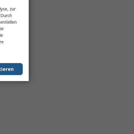
yse, zur
 Durch
entiellen
ie
le
re
tieren