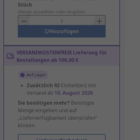
Add
Stück
to
Menge auswählen oder eingeben
Basket
Hinzufügen
VERSANDKOSTENFREIE Lieferung für
Bestellungen ab 100,00 €
Auf Lager
Zusätzlich
92
Einheit(en) mit
Versand ab
10. August 2026
Sie benötigen mehr?
Benötigte
Menge eingeben und auf
„Lieferverfügbarkeit überprüfen“
klicken.