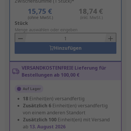
Zwischensumme (1 Stück)*
15,75 €
18,74 €
(ohne MwSt.)
(inkl. MwSt.)
Add
Stück
to
Menge auswählen oder eingeben
Basket
Hinzufügen
VERSANDKOSTENFREIE Lieferung für
Bestellungen ab 100,00 €
Auf Lager
18
Einheit(en) versandfertig
Zusätzlich
6
Einheit(en) versandfertig
von einem anderen Standort
Zusätzlich
100
Einheit(en) mit Versand
ab
13. August 2026