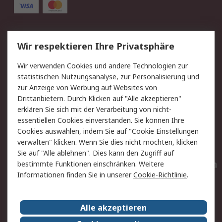
Service
Wir respektieren Ihre Privatsphäre
Value Added Services
Lieferlösungen
Wir verwenden Cookies und andere Technologien zur
Rücksendungen
Kontakt
statistischen Nutzungsanalyse, zur Personalisierung und
Hilfe
Privatkunden
zur Anzeige von Werbung auf Websites von
Drittanbietern. Durch Klicken auf "Alle akzeptieren"
Rechtliches
erklären Sie sich mit der Verarbeitung von nicht-
essentiellen Cookies einverstanden. Sie können Ihre
AGB
Datenschutz
Cookies auswählen, indem Sie auf "Cookie Einstellungen
Cookie-Richtlinie
Zahlungsbedingungen
verwalten" klicken. Wenn Sie dies nicht möchten, klicken
Copyright/Impressum
Entsorgung
Sie auf "Alle ablehnen". Dies kann den Zugriff auf
Elektrogeräte/Batterien
bestimmte Funktionen einschränken. Weitere
Informationen finden Sie in unserer
Cookie-Richtlinie
.
Über RS
Alle akzeptieren
Unternehmen
RS weltweit
Karriere bei RS
Nachhaltigkeit