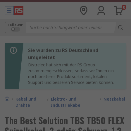
0
Teile-Nr.
Sie wurden zu RS Deutschland
umgeleitet
Distrelec hat sich mit der RS Group
zusammengeschlossen, sodass wir Ihnen ein
noch breiteres Produktsortiment, lokalen
Support und besseren Service bieten können.
/
Kabel und
/
Elektro- und
/
Netzkabel
Drähte
Industriekabel
The Best Solution TBS TB50 FLEX
Spiralkabel, 2-adrig Schwarz, 1.2