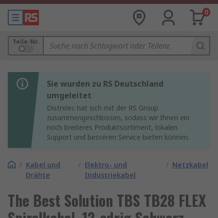
0
Teile-Nr.
Sie wurden zu RS Deutschland
umgeleitet
Distrelec hat sich mit der RS Group
zusammengeschlossen, sodass wir Ihnen ein
noch breiteres Produktsortiment, lokalen
Support und besseren Service bieten können.
/
Kabel und
/
Elektro- und
/
Netzkabel
Drähte
Industriekabel
The Best Solution TBS TB28 FLEX
Spiralkabel, 12-adrig Schwarz,