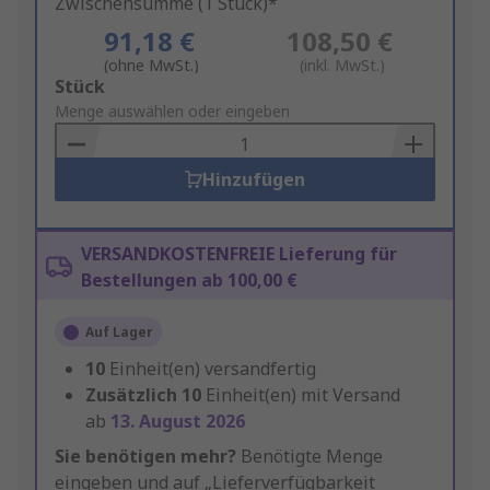
Zwischensumme (1 Stück)*
91,18 €
108,50 €
(ohne MwSt.)
(inkl. MwSt.)
Add
Stück
to
Menge auswählen oder eingeben
Basket
Hinzufügen
VERSANDKOSTENFREIE Lieferung für
Bestellungen ab 100,00 €
Auf Lager
10
Einheit(en) versandfertig
Zusätzlich
10
Einheit(en) mit Versand
ab
13. August 2026
Sie benötigen mehr?
Benötigte Menge
eingeben und auf „Lieferverfügbarkeit