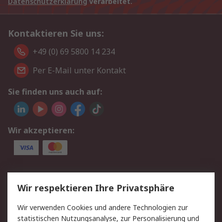
Datenschutzerklärung
verarbeitet.
Kontaktieren Sie uns:
+49 (0) 69 5800 14 234
Per E-Mail unter Kontakt
Sie finden uns auch auf:
Wir akzeptieren:
Service
Wir respektieren Ihre Privatsphäre
Value Added Services
Lieferlösungen
Wir verwenden Cookies und andere Technologien zur
Rücksendungen
Kontakt
statistischen Nutzungsanalyse, zur Personalisierung und