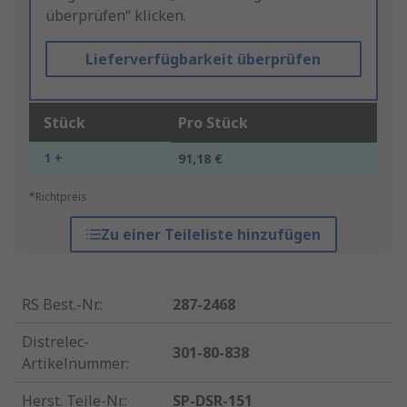
überprüfen“ klicken.
Lieferverfügbarkeit überprüfen
Stück
Pro Stück
1 +
91,18 €
*Richtpreis
Zu einer Teileliste hinzufügen
RS Best.-Nr.
:
287-2468
Distrelec-
301-80-838
Artikelnummer
:
Herst. Teile-Nr.
:
SP-DSR-151