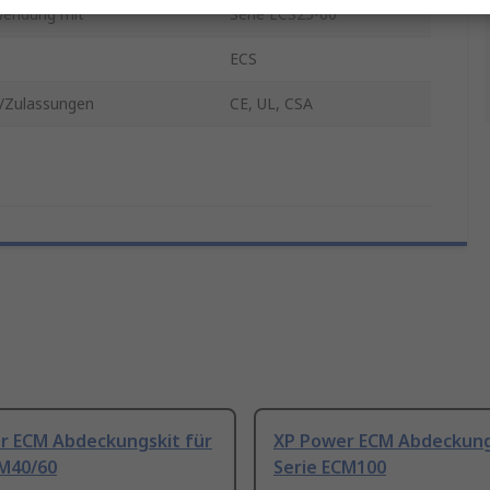
wendung mit
Serie ECS25-60
ECS
Zulassungen
CE, UL, CSA
r ECM Abdeckungskit für
XP Power ECM Abdeckung
CM40/60
Serie ECM100