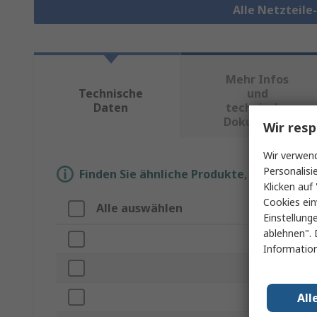
Alle Netzteil
Mehr Infos
Technische
und
Daten
technische
Dokumente
Wir resp
Wir verwend
Personalisi
Finden Sie ähnliche Produkte, indem Sie 
Klicken auf 
Cookies ein
Alle auswählen
Eigens
Einstellung
ablehnen". 
Marke
Information
Produkt
All
Zubehör