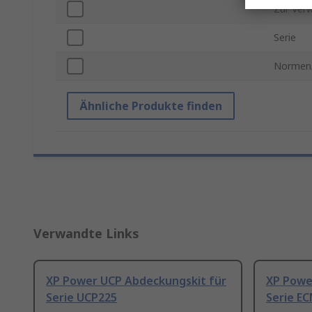
Zur Ver
Serie
Normen/
Ähnliche Produkte finden
Verwandte Links
XP Power UCP Abdeckungskit für
XP Powe
Serie UCP225
Serie E