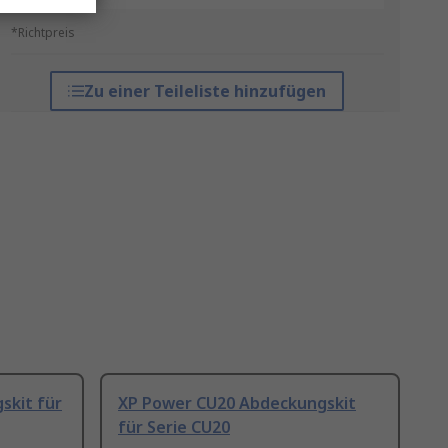
*Richtpreis
Zu einer Teileliste hinzufügen
skit für
XP Power CU20 Abdeckungskit
für Serie CU20