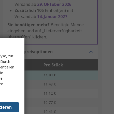
Versand ab
29. Oktober 2026
Zusätzlich
105
Einheit(en) mit
Versand ab
14. Januar 2027
Sie benötigen mehr?
Benötigte Menge
eingeben und auf „Lieferverfügbarkeit
überprüfen“ klicken.
Mengenpreisoptionen
yse, zur
 Durch
Stück
Pro Stück
entiellen
ie
1 - 4
11,83 €
le
re
5 - 9
11,48 €
10 - 24
11,12 €
25 - 49
10,77 €
tieren
50 +
10,41 €