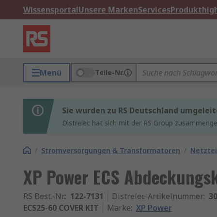
Wissensportal
Unsere Marken
Services
Produkthigh
Menü
Teile-Nr.
Sie wurden zu RS Deutschland umgeleit
Distrelec hat sich mit der RS Group zusammenges
/
Stromversorgungen & Transformatoren
/
Netztei
XP Power ECS Abdeckungski
RS Best.-Nr.
:
122-7131
Distrelec-Artikelnummer
:
30
ECS25-60 COVER KIT
Marke
:
XP Power