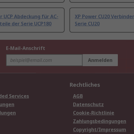
r UCP Abdeckung für AC-
XP Power CU20 Verbinder
eile der Serie UCP180
Serie CU20
E-Mail-Anschrift
Anmelden
Rechtliches
ded Services
AGB
sungen
Datenschutz
dungen
Cookie-Richtlinie
Zahlungsbedingungen
Copyright/Impressum