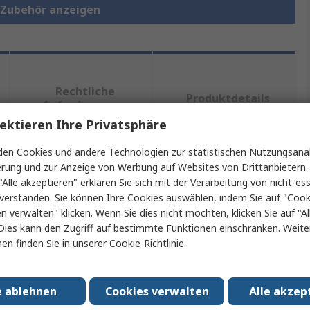
e-Zubehör anzeigen
Rechtliche
Produktdetails
Anforderungen
ektieren Ihre Privatsphäre
en Cookies und andere Technologien zur statistischen Nutzungsanal
erung und zur Anzeige von Werbung auf Websites von Drittanbietern.
ein oder mehrere Eigenschaften auswählen.
"Alle akzeptieren" erklären Sie sich mit der Verarbeitung von nicht-ess
verstanden. Sie können Ihre Cookies auswählen, indem Sie auf "Cook
chaft
Wert
en verwalten" klicken. Wenn Sie dies nicht möchten, klicken Sie auf "Al
Dies kann den Zugriff auf bestimmte Funktionen einschränken. Weite
XP Power
en finden Sie in unserer
Cookie-Richtlinie
.
 Typ
Abdeckungskit
e ablehnen
Cookies verwalten
Alle akzep
typ
Abdeckungskit