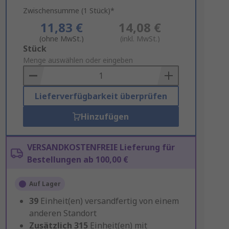
Zwischensumme (1 Stück)*
11,83 €
14,08 €
(ohne MwSt.)
(inkl. MwSt.)
Add
Stück
to
Menge auswählen oder eingeben
Basket
Lieferverfügbarkeit überprüfen
Hinzufügen
VERSANDKOSTENFREIE Lieferung für
Bestellungen ab 100,00 €
Auf Lager
39
Einheit(en) versandfertig von einem
anderen Standort
Zusätzlich
315
Einheit(en) mit