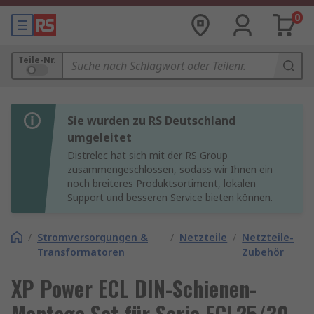
0
Teile-Nr.
Sie wurden zu RS Deutschland
umgeleitet
Distrelec hat sich mit der RS Group
zusammengeschlossen, sodass wir Ihnen ein
noch breiteres Produktsortiment, lokalen
Support und besseren Service bieten können.
/
Stromversorgungen &
/
Netzteile
/
Netzteile-
Transformatoren
Zubehör
XP Power ECL DIN-Schienen-
Montage Set für Serie ECL25/30