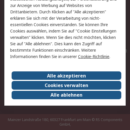
Hilfe
Privatkunden
zur Anzeige von Werbung auf Websites von
Drittanbietern. Durch Klicken auf "Alle akzeptieren"
Rechtliches
erklären Sie sich mit der Verarbeitung von nicht-
essentiellen Cookies einverstanden. Sie können Ihre
AGB
Datenschutz
Cookies auswählen, indem Sie auf "Cookie Einstellungen
Cookie-Richtlinie
Zahlungsbedingungen
verwalten" klicken. Wenn Sie dies nicht möchten, klicken
Copyright/Impressum
Entsorgung
Sie auf "Alle ablehnen". Dies kann den Zugriff auf
Elektrogeräte/Batterien
bestimmte Funktionen einschränken. Weitere
Informationen finden Sie in unserer
Cookie-Richtlinie
.
Über RS
Alle akzeptieren
Unternehmen
RS weltweit
Karriere bei RS
Nachhaltigkeit
Cookies verwalten
Qualität/Umwelt/Zertifikate
Presse-Center
Alle ablehnen
Event-Center
Mainzer Landstraße 180, 60327 Frankfurt am Main
© RS Components
GmbH,