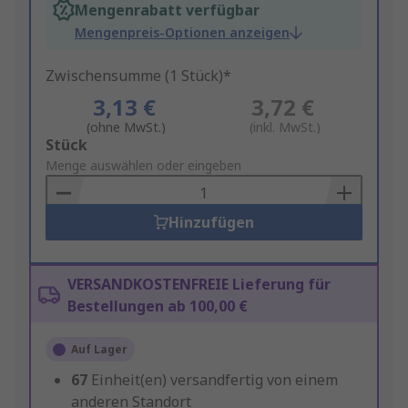
Mengenrabatt verfügbar
Mengenpreis-Optionen anzeigen
Zwischensumme (1 Stück)*
3,13 €
3,72 €
(ohne MwSt.)
(inkl. MwSt.)
Add
Stück
to
Menge auswählen oder eingeben
Basket
Hinzufügen
VERSANDKOSTENFREIE Lieferung für
Bestellungen ab 100,00 €
Auf Lager
67
Einheit(en) versandfertig von einem
anderen Standort