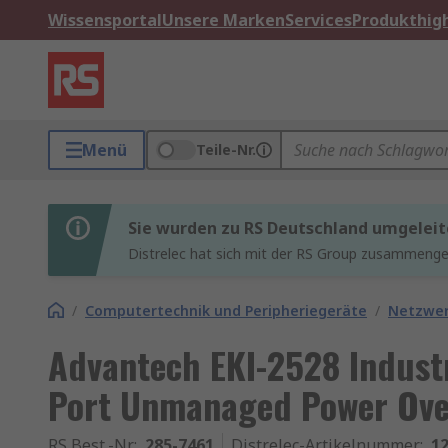
Wissensportal
Unsere Marken
Services
Produkthigh
Menü
Teile-Nr.
Sie wurden zu RS Deutschland umgeleit
Distrelec hat sich mit der RS Group zusammenges
/
Computertechnik und Peripheriegeräte
/
Netzwe
Advantech EKI-2528 Industr
Port Unmanaged Power Ove
RS Best.-Nr.
:
285-7461
Distrelec-Artikelnummer
:
12