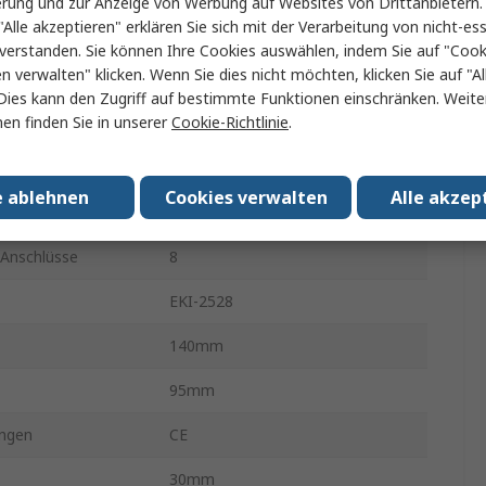
erung und zur Anzeige von Werbung auf Websites von Drittanbietern.
"Alle akzeptieren" erklären Sie sich mit der Verarbeitung von nicht-ess
lüsse
8
verstanden. Sie können Ihre Cookies auswählen, indem Sie auf "Cook
en verwalten" klicken. Wenn Sie dies nicht möchten, klicken Sie auf "Al
rnet
Ja
Dies kann den Zugriff auf bestimmte Funktionen einschränken. Weite
en finden Sie in unserer
Cookie-Richtlinie
.
 Type
Unmanaged
ndigkeit
100Mbit/s
e ablehnen
Cookies verwalten
Alle akzep
ontage
Rack
-Anschlüsse
8
EKI-2528
140mm
95mm
ngen
CE
30mm