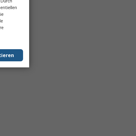
 Durch
entiellen
ie
le
re
tieren