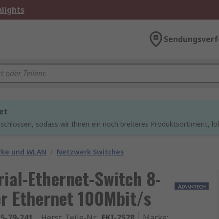
lights
Sendungsverf
et
chlossen, sodass wir Ihnen ein noch breiteres Produktsortiment, lo
rke und WLAN
/
Netzwerk Switches
ial-Ethernet-Switch 8-
r Ethernet 100Mbit/s
5-79-241
Herst. Teile-Nr.
:
EKI-2528
Marke
: