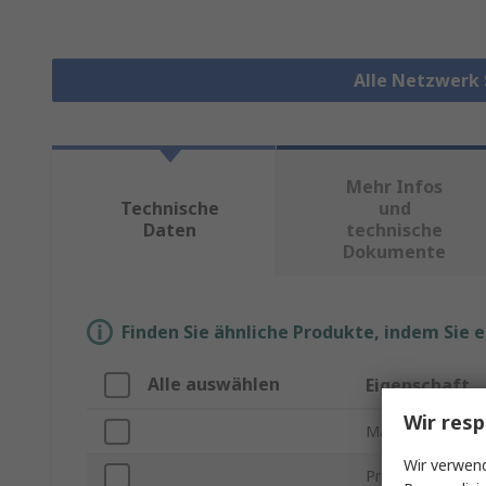
Alle Netzwerk
Mehr Infos
Technische
und
Daten
technische
Dokumente
Finden Sie ähnliche Produkte, indem Sie 
Alle auswählen
Eigenschaft
Wir resp
Marke
Wir verwend
Produkt Typ