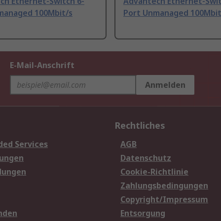
ch Ethernet-Switch 6-
Advantech Ethernet-Swit
managed 100Mbit/s
Port Unmanaged 100Mbit
E-Mail-Anschrift
Anmelden
Rechtliches
ded Services
AGB
sungen
Datenschutz
dungen
Cookie-Richtlinie
Zahlungsbedingungen
Copyright/Impressum
nden
Entsorgung