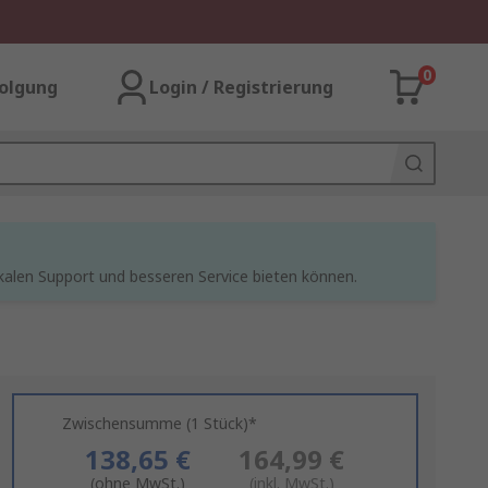
0
olgung
Login / Registrierung
kalen Support und besseren Service bieten können.
Zwischensumme (1 Stück)*
138,65 €
164,99 €
(ohne MwSt.)
(inkl. MwSt.)