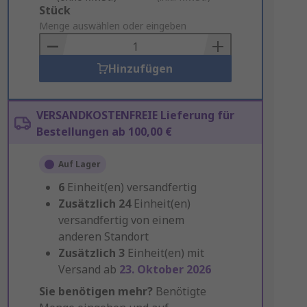
Add
Stück
to
Menge auswählen oder eingeben
Basket
Hinzufügen
VERSANDKOSTENFREIE Lieferung für
Bestellungen ab 100,00 €
Auf Lager
6
Einheit(en) versandfertig
Zusätzlich
24
Einheit(en)
versandfertig von einem
anderen Standort
Zusätzlich
3
Einheit(en) mit
Versand ab
23. Oktober 2026
Sie benötigen mehr?
Benötigte