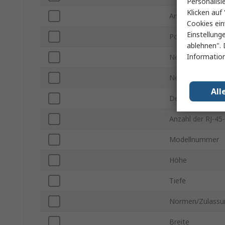
Personalisi
Klicken auf 
Anzahl der Ansch
Cookies ein
Einstellung
Power Over Ethe
ablehnen". 
Information
Netzwerkswitch
Netzwerkgeschwi
All
Desktop/Rack-M
Anzahl der RJ-45
Modellnummer
Höhe
Tiefe
Normen/Zulassu
Breite