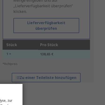
Menge eingeben und auf
„Lieferverfügbarkeit überprüfen“
klicken.
Lieferverfügbarkeit
überprüfen
Stück
Pro Stück
1 +
138,65 €
*Richtpreis
Zu einer Teileliste hinzufügen
yse, zur