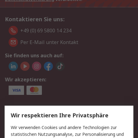
Kontaktieren Sie uns:
+49 (0) 69 5800 14 234
Per E-Mail unter Kontakt
Sie finden uns auch auf:
Wir akzeptieren:
Service
Wir respektieren Ihre Privatsphäre
Value Added Services
Lieferlösungen
Wir verwenden Cookies und andere Technologien zur
Rücksendungen
Kontakt
statistischen Nutzungsanalyse, zur Personalisierung und
Hilfe
Privatkunden