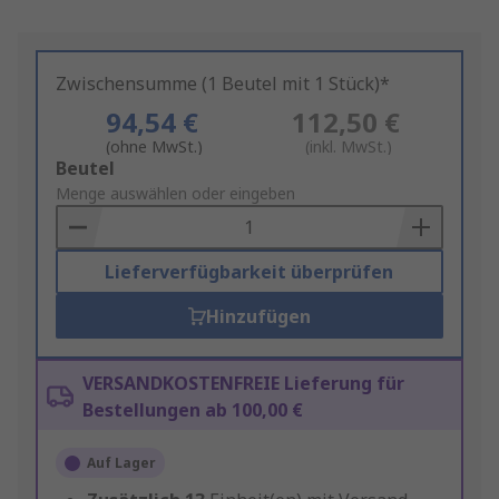
Zwischensumme (1 Beutel mit 1 Stück)*
94,54 €
112,50 €
(ohne MwSt.)
(inkl. MwSt.)
Add
Beutel
to
Menge auswählen oder eingeben
Basket
Lieferverfügbarkeit überprüfen
Hinzufügen
VERSANDKOSTENFREIE Lieferung für
Bestellungen ab 100,00 €
Auf Lager