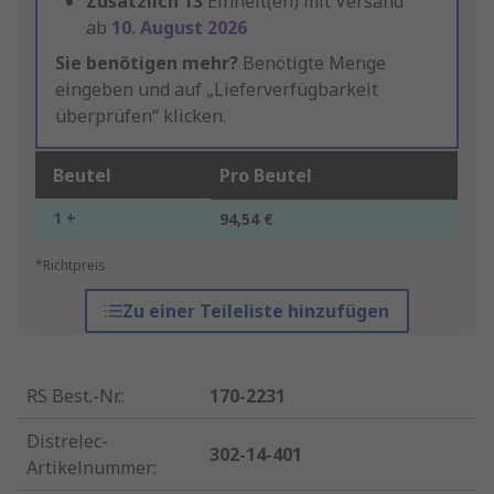
Zusätzlich
13
Einheit(en) mit Versand
ab
10. August 2026
Sie benötigen mehr?
Benötigte Menge
eingeben und auf „Lieferverfügbarkeit
überprüfen“ klicken.
Beutel
Pro Beutel
1 +
94,54 €
*Richtpreis
Zu einer Teileliste hinzufügen
RS Best.-Nr.
:
170-2231
Distrelec-
302-14-401
Artikelnummer
: