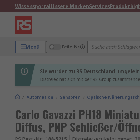
Wissensportal
Unsere Marken
Services
Produkthigh
Menü
Teile-Nr.
Sie wurden zu RS Deutschland umgeleit
Distrelec hat sich mit der RS Group zusammenges
/
Automation
/
Sensoren
/
Optische Näherungssch
Carlo Gavazzi PH18 Miniatu
Diffus, PNP Schließer/Öff
RS Best.-Nr.
:
188-5215
Distrelec-Artikelnummer
:
30