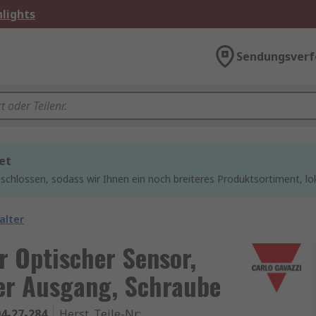
lights
Sendungsverf
et
chlossen, sodass wir Ihnen ein noch breiteres Produktsortiment, lo
alter
r Optischer Sensor,
ner Ausgang, Schraube
4-27-284
Herst. Teile-Nr.
: