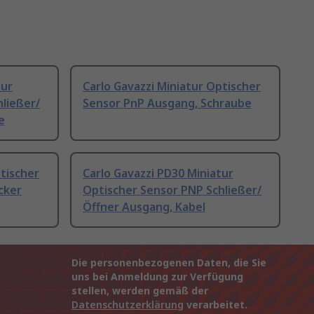
tur
Carlo Gavazzi Miniatur Optischer
ließer/
Sensor PnP Ausgang, Schraube
e
ptischer
Carlo Gavazzi PD30 Miniatur
cker
Optischer Sensor PNP Schließer/
Öffner Ausgang, Kabel
Die personenbezogenen Daten, die Sie
uns bei Anmeldung zur Verfügung
stellen, werden gemäß der
Datenschutzerklärung
verarbeitet.