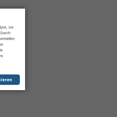
yse, zur
 Durch
entiellen
ie
le
re
tieren