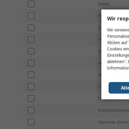
Marke
Produkt Typ
Wir resp
Sensorbauart
Wir verwend
Personalisi
Funktionsprinzip
Klicken auf 
Cookies ein
Ausgangstyp
Einstellung
ablehnen". 
Anschlusstyp
Information
Maximale DC S
Lichtquelle
All
IP-Schutzart
Betriebstempera
Maximale Betri