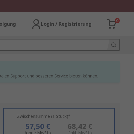
0
olgung
Login / Registrierung
kalen Support und besseren Service bieten können.
Zwischensumme (1 Stück)*
57,50 €
68,42 €
(ohne MwSt.)
(inkl. MwSt.)