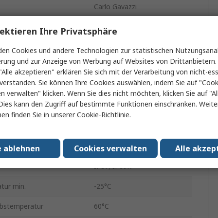
Carlo Gavazzi
Optischer Sensor
ektieren Ihre Privatsphäre
Miniatur
en Cookies und andere Technologien zur statistischen Nutzungsanal
erung und zur Anzeige von Werbung auf Websites von Drittanbietern.
Diffus
"Alle akzeptieren" erklären Sie sich mit der Verarbeitung von nicht-ess
verstanden. Sie können Ihre Cookies auswählen, indem Sie auf "Cook
PNP Schließer/Öffner
en verwalten" klicken. Wenn Sie dies nicht möchten, klicken Sie auf "Al
Dies kann den Zugriff auf bestimmte Funktionen einschränken. Weite
Schraube
en finden Sie in unserer
Cookie-Richtlinie
.
pannung
30V dc
LED
e ablehnen
Cookies verwalten
Alle akzep
IP67, IP69K
tur min.
-25°C
ebstemperatur
60°C