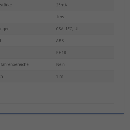
stärke
25mA
1ms
ungen
CSA, IEC, UL
l
ABS
PH18
efahrenbereiche
Nein
ch
1 m