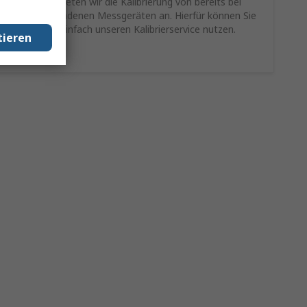
Als Service bieten wir die Kalibrierung von bereits bei
Ihnen vorhandenen Messgeräten an. Hierfür können Sie
schnell und einfach unseren Kalibrierservice nutzen.
tieren
Mehr Infos