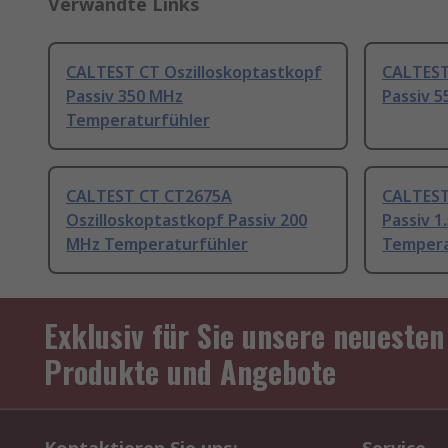
Verwandte Links
CALTEST CT Oszilloskoptastkopf
CALTEST
Passiv 350 MHz
Passiv 
Temperaturfühler
CALTEST CT CT2675A
CALTEST
Oszilloskoptastkopf Passiv 200
Passiv 1
MHz Temperaturfühler
Tempera
Exklusiv für Sie unsere neuesten
Produkte und Angebote