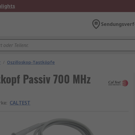
lights
Sendungsverf
r
/
Oszilloskop-Tastköpfe
tkopf Passiv 700 MHz
rke
:
CALTEST