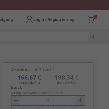
0
olgung
Login / Registrierung
Zwischensumme (1 Stück)*
166,67 €
198,34 €
(ohne MwSt.)
(inkl. MwSt.)
Add
Stück
to
Menge auswählen oder eingeben
Basket