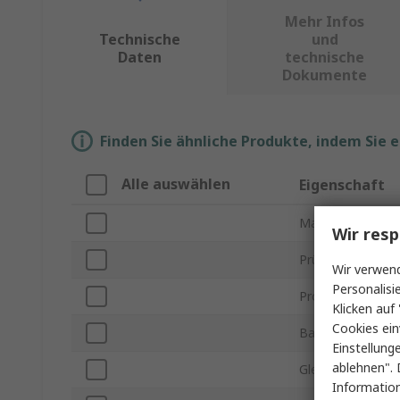
Mehr Infos
Technische
und
Daten
technische
Dokumente
Finden Sie ähnliche Produkte, indem Sie 
Alle auswählen
Eigenschaft
Marke
Wir resp
Prüfsonden Typ
Wir verwend
Personalisi
Produkt Typ
Klicken auf 
Cookies ein
Bandbreite
Einstellung
ablehnen". 
Gleichtakt-Span
Information