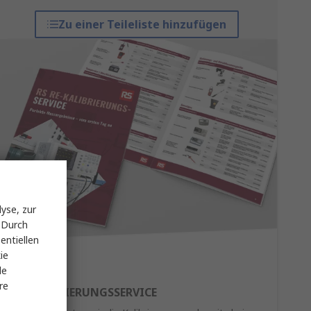
Zu einer Teileliste hinzufügen
yse, zur
 Durch
entiellen
ie
le
re
RE-KALIBRIERUNGSSERVICE