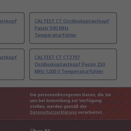
astkopf
CALTEST CT Oszilloskoptastkopf
Passiv 500 MHz
Temperaturfühler
astkopf
CALTEST CT CT2707
Oszilloskoptastkopf Passiv 250
MHz 1200 V Temperaturfühler
Die personenbezogenen Daten, die Sie
uns bei Anmeldung zur Verfügung
stellen, werden gemäß der
Datenschutzerklärung
verarbeitet.