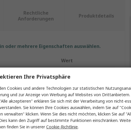
Rechtliche
Produktdetails
Anforderungen
ein oder mehrere Eigenschaften auswählen.
Wert
CALTEST
ektieren Ihre Privatsphäre
Passiv
en Cookies und andere Technologien zur statistischen Nutzungsanal
erung und zur Anzeige von Werbung auf Websites von Drittanbietern.
Oszilloskoptastkopf
"Alle akzeptieren" erklären Sie sich mit der Verarbeitung von nicht-ess
verstanden. Sie können Ihre Cookies auswählen, indem Sie auf "Cook
700MHz
en verwalten" klicken. Wenn Sie dies nicht möchten, klicken Sie auf "Al
Dies kann den Zugriff auf bestimmte Funktionen einschränken. Weite
nungseingang max.
400V
en finden Sie in unserer
Cookie-Richtlinie
.