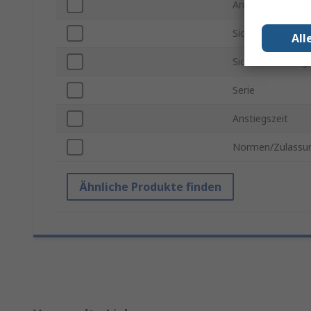
Anschlusstyp
Sicherheitskateg
All
Sicherheitskateg
Serie
Anstiegszeit
Normen/Zulassu
Ähnliche Produkte finden