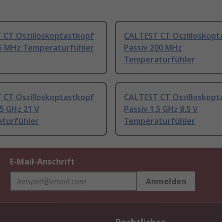
 CT Oszilloskoptastkopf
CALTEST CT Oszilloskopt
55 MHz Temperaturfühler
Passiv 200 MHz
Temperaturfühler
 CT Oszilloskoptastkopf
CALTEST CT Oszilloskopt
.5 GHz 21 V
Passiv 1.5 GHz 8.5 V
turfühler
Temperaturfühler
E-Mail-Anschrift
Anmelden