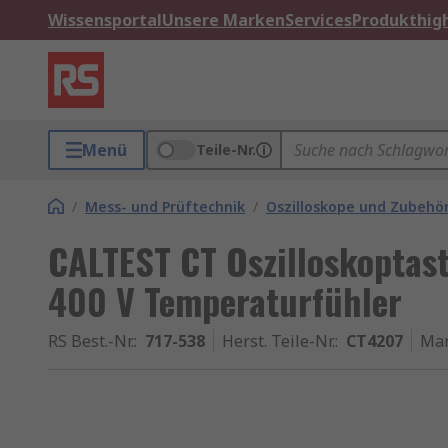
Wissensportal
Unsere Marken
Services
Produkthigh
Menü
Teile-Nr.
/
Mess- und Prüftechnik
/
Oszilloskope und Zubehö
CALTEST CT Oszilloskoptas
400 V Temperaturfühler
RS Best.-Nr.
:
717-538
Herst. Teile-Nr.
:
CT4207
Ma