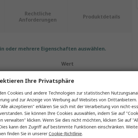
Rechtliche
Produktdetails
Anforderungen
ein oder mehrere Eigenschaften auswählen.
Wert
CALTEST
ektieren Ihre Privatsphäre
p
Passiv
en Cookies und andere Technologien zur statistischen Nutzungsanal
erung und zur Anzeige von Werbung auf Websites von Drittanbietern.
Oszilloskoptastkopf
"Alle akzeptieren" erklären Sie sich mit der Verarbeitung von nicht-ess
verstanden. Sie können Ihre Cookies auswählen, indem Sie auf "Cook
500MHz
en verwalten" klicken. Wenn Sie dies nicht möchten, klicken Sie auf "Al
Dies kann den Zugriff auf bestimmte Funktionen einschränken. Weite
BNC-Steckverbinder
en finden Sie in unserer
Cookie-Richtlinie
.