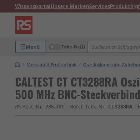
Wissensportal
Unsere Marken
Services
Produkthigh
Menü
Teile-Nr.
/
Mess- und Prüftechnik
/
Oszilloskope und Zubehö
CALTEST CT CT3288RA Oszil
500 MHz BNC-Steckverbind
RS Best.-Nr.
:
735-701
Herst. Teile-Nr.
:
CT3288RA