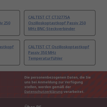
CALTEST CT CT3277SA
iv 250
Oszilloskoptastkopf Passiv 250
MHz BNC-Steckverbinder
astkopf
CALTEST CT Oszilloskoptastkopf
Passiv 350 MHz
Temperaturfühler
Die personenbezogenen Daten, die Sie
uns bei Anmeldung zur Verfügung
stellen, werden gemäß der
Datenschutzerklärung
verarbeitet.