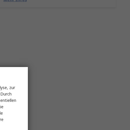
yse, zur
 Durch
entiellen
ie
le
re