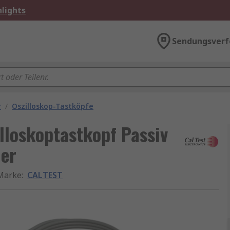
lights
Sendungsverf
r
/
Oszilloskop-Tastköpfe
loskoptastkopf Passiv
er
Marke
:
CALTEST