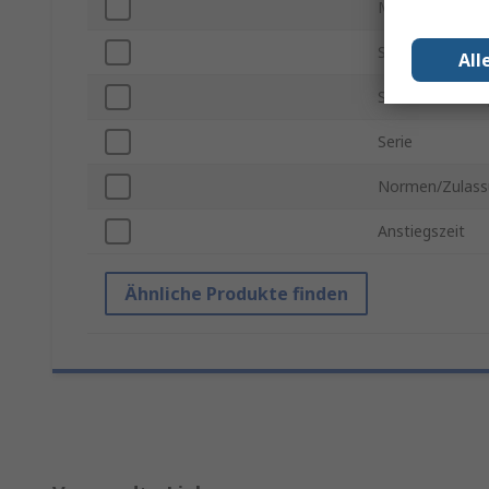
Modellnummer
Sicherheitskate
All
Sicherheitskat
Serie
Normen/Zulass
Anstiegszeit
Ähnliche Produkte finden