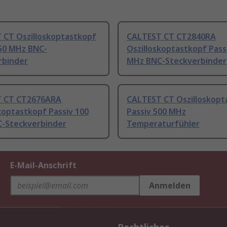
 CT Oszilloskoptastkopf
CALTEST CT CT2840RA
350 MHz BNC-
Oszilloskoptastkopf Pass
rbinder
MHz BNC-Steckverbinder
 CT CT2676ARA
CALTEST CT Oszilloskopt
koptastkopf Passiv 100
Passiv 500 MHz
-Steckverbinder
Temperaturfühler
E-Mail-Anschrift
Anmelden