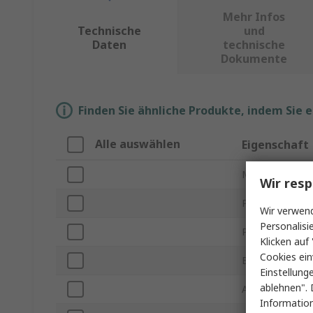
Mehr Infos
Technische
und
Daten
technische
Dokumente
Finden Sie ähnliche Produkte, indem Sie 
Alle auswählen
Eigenschaft
Marke
Wir resp
Prüfsonden Ty
Wir verwend
Personalisi
Produkt Typ
Klicken auf 
Cookies ein
Bandbreite
Einstellung
ablehnen". 
Anschlusstyp
Information