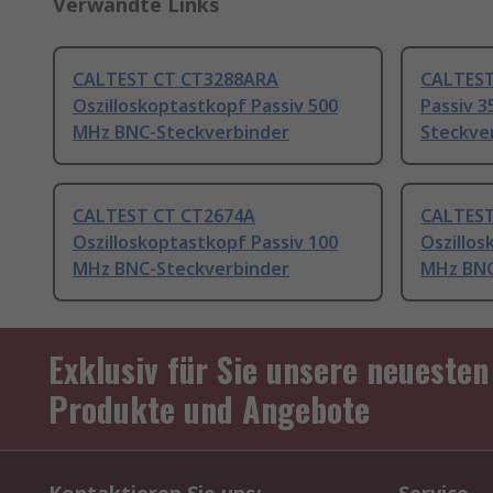
Verwandte Links
CALTEST CT CT3288ARA
CALTEST
Oszilloskoptastkopf Passiv 500
Passiv 
MHz BNC-Steckverbinder
Steckve
CALTEST CT CT2674A
CALTEST
Oszilloskoptastkopf Passiv 100
Oszillos
MHz BNC-Steckverbinder
MHz BNC
Exklusiv für Sie unsere neuesten
Produkte und Angebote