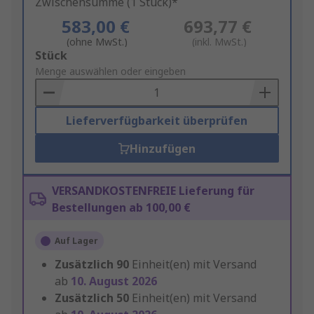
Zwischensumme (1 Stück)*
583,00 €
693,77 €
(ohne MwSt.)
(inkl. MwSt.)
Add
Stück
to
Menge auswählen oder eingeben
Basket
Lieferverfügbarkeit überprüfen
Hinzufügen
VERSANDKOSTENFREIE Lieferung für
Bestellungen ab 100,00 €
Auf Lager
Zusätzlich
90
Einheit(en) mit Versand
ab
10. August 2026
Zusätzlich
50
Einheit(en) mit Versand