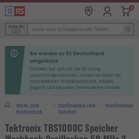
0
Teile-Nr.
Sie wurden zu RS Deutschland
umgeleitet
Distrelec hat sich mit der RS Group
zusammengeschlossen, sodass wir Ihnen ein
noch breiteres Produktsortiment, lokalen
Support und besseren Service bieten können.
/
Mess- und
/
Oszilloskope und
/
Oszilloskope
Prüftechnik
Zubehör
Tektronix TBS1000C Speicher
Werkbank Oszilloskop 50 MHz 2-