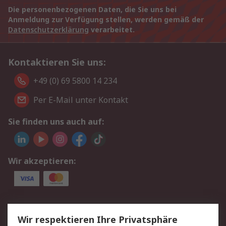
Die personenbezogenen Daten, die Sie uns bei
Anmeldung zur Verfügung stellen, werden gemäß der
Datenschutzerklärung
verarbeitet.
Kontaktieren Sie uns:
+49 (0) 69 5800 14 234
Per E-Mail unter Kontakt
Sie finden uns auch auf:
Wir akzeptieren:
Service
Wir respektieren Ihre Privatsphäre