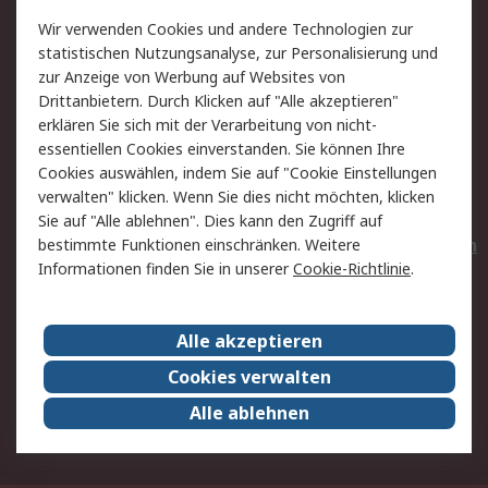
Value Added Services
Lieferlösungen
Wir verwenden Cookies und andere Technologien zur
Rücksendungen
Kontakt
statistischen Nutzungsanalyse, zur Personalisierung und
Hilfe
Privatkunden
zur Anzeige von Werbung auf Websites von
Drittanbietern. Durch Klicken auf "Alle akzeptieren"
Rechtliches
erklären Sie sich mit der Verarbeitung von nicht-
essentiellen Cookies einverstanden. Sie können Ihre
AGB
Datenschutz
Cookies auswählen, indem Sie auf "Cookie Einstellungen
Cookie-Richtlinie
Zahlungsbedingungen
verwalten" klicken. Wenn Sie dies nicht möchten, klicken
Copyright/Impressum
Entsorgung
Sie auf "Alle ablehnen". Dies kann den Zugriff auf
Elektrogeräte/Batterien
bestimmte Funktionen einschränken. Weitere
Informationen finden Sie in unserer
Cookie-Richtlinie
.
Über RS
Alle akzeptieren
Unternehmen
RS weltweit
Karriere bei RS
Nachhaltigkeit
Cookies verwalten
Qualität/Umwelt/Zertifikate
Presse-Center
Alle ablehnen
Event-Center