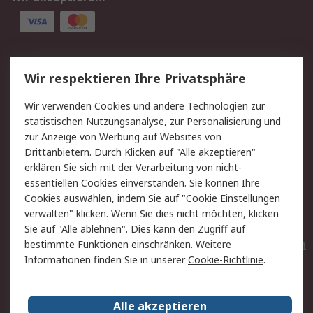
Service
Wir respektieren Ihre Privatsphäre
Value Added Services
Lieferlösungen
Wir verwenden Cookies und andere Technologien zur
Rücksendungen
Kontakt
statistischen Nutzungsanalyse, zur Personalisierung und
Hilfe
Privatkunden
zur Anzeige von Werbung auf Websites von
Drittanbietern. Durch Klicken auf "Alle akzeptieren"
Rechtliches
erklären Sie sich mit der Verarbeitung von nicht-
essentiellen Cookies einverstanden. Sie können Ihre
AGB
Datenschutz
Cookies auswählen, indem Sie auf "Cookie Einstellungen
Cookie-Richtlinie
Zahlungsbedingungen
verwalten" klicken. Wenn Sie dies nicht möchten, klicken
Copyright/Impressum
Entsorgung
Sie auf "Alle ablehnen". Dies kann den Zugriff auf
Elektrogeräte/Batterien
bestimmte Funktionen einschränken. Weitere
Informationen finden Sie in unserer
Cookie-Richtlinie
.
Über RS
Alle akzeptieren
Unternehmen
RS weltweit