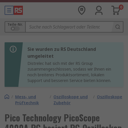
0
Teile-Nr.
Sie wurden zu RS Deutschland
umgeleitet
Distrelec hat sich mit der RS Group
zusammengeschlossen, sodass wir Ihnen ein
noch breiteres Produktsortiment, lokalen
Support und besseren Service bieten können.
/
Mess- und
/
Oszilloskope und
/
Oszilloskope
Prüftechnik
Zubehör
Pico Technology PicoScope
4000A PC basiert PC-Oszilloskop