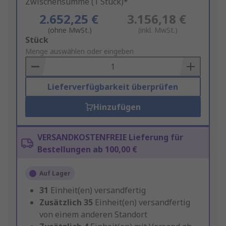
Zwischensumme (1 Stück)*
2.652,25 €
3.156,18 €
(ohne MwSt.)
(inkl. MwSt.)
Add
Stück
to
Menge auswählen oder eingeben
Basket
Lieferverfügbarkeit überprüfen
Hinzufügen
VERSANDKOSTENFREIE Lieferung für
Bestellungen ab 100,00 €
Auf Lager
31
Einheit(en) versandfertig
Zusätzlich
35
Einheit(en) versandfertig
von einem anderen Standort