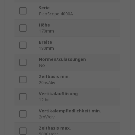
Serie
PicoScope 4000A
Höhe
170mm
Breite
190mm
Normen/Zulassungen
No
Zeitbasis min.
20ns/div
Vertikalauflösung
12 bit
Vertikalempfindlichkeit min.
2mV/div
Zeitbasis max.
5000s/div