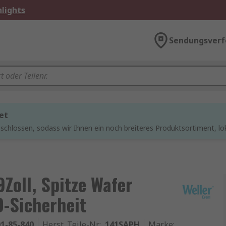
lights
Sendungsverf
et
chlossen, sodass wir Ihnen ein noch breiteres Produktsortiment, lo
9Zoll, Spitze Wafer
D-Sicherheit
1-85-840
Herst. Teile-Nr.
:
141SAPH
Marke
: