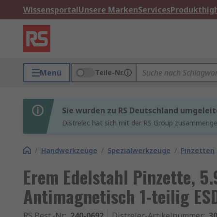
Wissensportal
Unsere Marken
Services
Produkthigh
Menü
Teile-Nr.
Sie wurden zu RS Deutschland umgeleit
Distrelec hat sich mit der RS Group zusammenges
/
Handwerkzeuge
/
Spezialwerkzeuge
/
Pinzetten
Erem Edelstahl Pinzette, 5.
Antimagnetisch 1-teilig ES
RS Best.-Nr.
:
240-0692
Distrelec-Artikelnummer
:
30