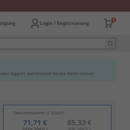
0
olgung
Login / Registrierung
kalen Support und besseren Service bieten können.
Zwischensumme (1 Stück)*
71,71 €
85,33 €
(ohne MwSt.)
(inkl. MwSt.)