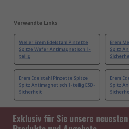
Verwandte Links
Weller Erem Edelstahl Pinzette
Erem Me
Spitze Wafer Antimagnetisch 1-
Spitz An
teilig
Sicherhe
Erem Edelstahl Pinzette Spitze
Erem Ede
Spitz Antimagnetisch 1-teilig ESD-
Spitz An
Sicherheit
Sicherhe
Exklusiv für Sie unsere neuesten
Produkte und Angebote