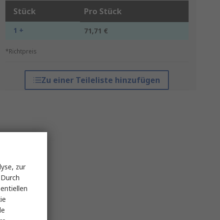
Stück
Pro Stück
1 +
71,71 €
*Richtpreis
Zu einer Teileliste hinzufügen
yse, zur
 Durch
entiellen
ie
le