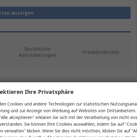
etten anzeigen
Rechtliche
Produktdetails
Anforderungen
ein oder mehrere Eigenschaften auswählen.
ektieren Ihre Privatsphäre
enschaft
Wert
en Cookies und andere Technologien zur statistischen Nutzungsanal
erung und zur Anzeige von Werbung auf Websites von Drittanbietern.
ke
Erem
"Alle akzeptieren" erklären Sie sich mit der Verarbeitung von nicht-ess
verstanden. Sie können Ihre Cookies auswählen, indem Sie auf "Cook
ukt Typ
Pinzette
en verwalten" klicken. Wenn Sie dies nicht möchten, klicken Sie auf "Al
rial
Edelstahl