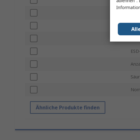
ablehnen". 
Information
Län
Spit
All
Anti
ESD-
Anza
Säur
Nor
Ähnliche Produkte finden