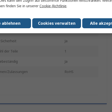
Dies kann den Zugriff auf bestimmte Funktionen einschränken. Weite
en finden Sie in unserer
Cookie-Richtlinie
.
ge
5.9Zoll
zenform
Wafer
e ablehnen
Cookies verwalten
Alle akzep
magnetisch
Ja
Sicherheit
Ja
hl der Teile
1
ebeständig
Ja
men/Zulassungen
RoHS