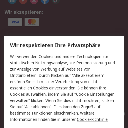
Wir akzeptieren:
Service
Wir respektieren Ihre Privatsphäre
Value Added Services
Lieferlösungen
Wir verwenden Cookies und andere Technologien zur
Rücksendungen
Kontakt
statistischen Nutzungsanalyse, zur Personalisierung und
Hilfe
Privatkunden
zur Anzeige von Werbung auf Websites von
Drittanbietern. Durch Klicken auf "Alle akzeptieren"
Rechtliches
erklären Sie sich mit der Verarbeitung von nicht-
essentiellen Cookies einverstanden. Sie können Ihre
AGB
Datenschutz
Cookies auswählen, indem Sie auf "Cookie Einstellungen
Cookie-Richtlinie
Zahlungsbedingungen
verwalten" klicken. Wenn Sie dies nicht möchten, klicken
Copyright/Impressum
Entsorgung
Sie auf "Alle ablehnen". Dies kann den Zugriff auf
Elektrogeräte/Batterien
bestimmte Funktionen einschränken. Weitere
Informationen finden Sie in unserer
Cookie-Richtlinie
.
Über RS