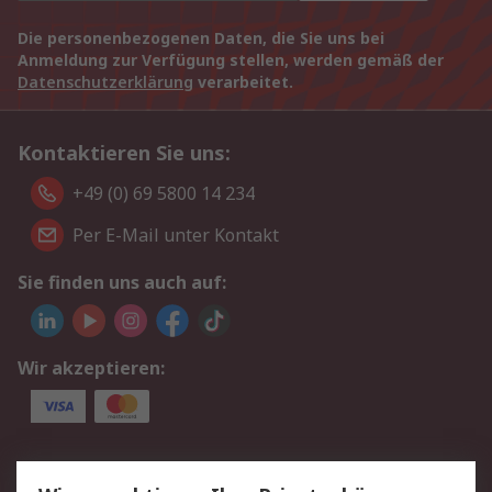
Die personenbezogenen Daten, die Sie uns bei
Anmeldung zur Verfügung stellen, werden gemäß der
Datenschutzerklärung
verarbeitet.
Kontaktieren Sie uns:
+49 (0) 69 5800 14 234
Per E-Mail unter Kontakt
Sie finden uns auch auf:
Wir akzeptieren:
Service