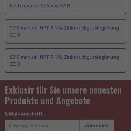
Festo manuell 2.5 mm 9291
SMC manuell NPT R 1/4, Zinkdruckgusslegierung
III B
SMC manuell NPT R 1/8, Zinkdruckgusslegierung
III B
Exklusiv für Sie unsere neuesten
Produkte und Angebote
E-Mail-Anschrift
Anmelden