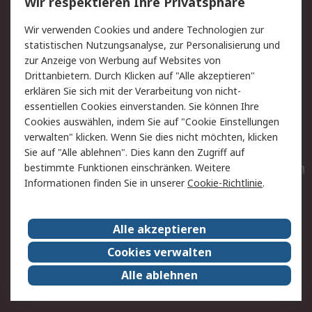
Wir respektieren Ihre Privatsphäre
Value Added Services
Lieferlösungen
Wir verwenden Cookies und andere Technologien zur
Rücksendungen
Kontakt
statistischen Nutzungsanalyse, zur Personalisierung und
Hilfe
Privatkunden
zur Anzeige von Werbung auf Websites von
Drittanbietern. Durch Klicken auf "Alle akzeptieren"
Rechtliches
erklären Sie sich mit der Verarbeitung von nicht-
essentiellen Cookies einverstanden. Sie können Ihre
AGB
Datenschutz
Cookies auswählen, indem Sie auf "Cookie Einstellungen
Cookie-Richtlinie
Zahlungsbedingungen
verwalten" klicken. Wenn Sie dies nicht möchten, klicken
Copyright/Impressum
Entsorgung
Sie auf "Alle ablehnen". Dies kann den Zugriff auf
Elektrogeräte/Batterien
bestimmte Funktionen einschränken. Weitere
Informationen finden Sie in unserer
Cookie-Richtlinie
.
Über RS
Alle akzeptieren
Unternehmen
RS weltweit
Karriere bei RS
Nachhaltigkeit
Cookies verwalten
Qualität/Umwelt/Zertifikate
Presse-Center
Alle ablehnen
Event-Center