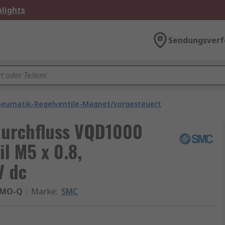
lights
Sendungsverf
neumatik-Regelventile-Magnet/vorgesteuert
urchfluss VQD1000
l M5 x 0.8,
V dc
5MO-Q
Marke
:
SMC