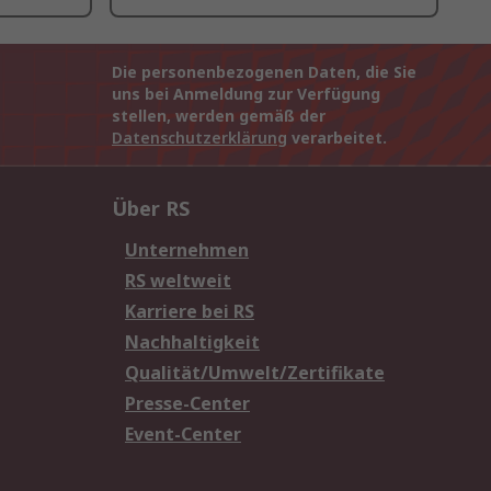
Die personenbezogenen Daten, die Sie
uns bei Anmeldung zur Verfügung
stellen, werden gemäß der
Datenschutzerklärung
verarbeitet.
Über RS
Unternehmen
RS weltweit
Karriere bei RS
Nachhaltigkeit
Qualität/Umwelt/Zertifikate
Presse-Center
Event-Center