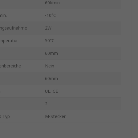
60l/min
min.
-10°C
ungsaufnahme
2W
mperatur
50°C
60mm
enbereiche
Nein
60mm
n
UL, CE
2
s Typ
M-Stecker