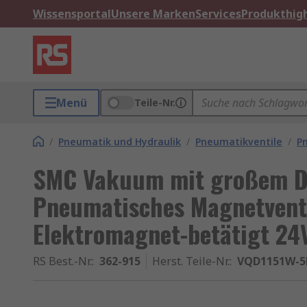
Wissensportal
Unsere Marken
Services
Produkthigh
Menü
Teile-Nr.
/
Pneumatik und Hydraulik
/
Pneumatikventile
/
P
SMC Vakuum mit großem D
Pneumatisches Magnetventi
Elektromagnet-betätigt 24
RS Best.-Nr.
:
362-915
Herst. Teile-Nr.
:
VQD1151W-