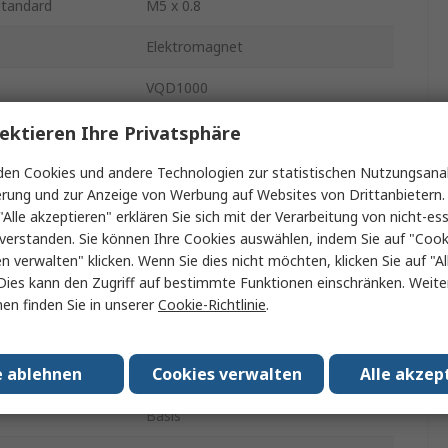
standard
M5 x 0.8
Elektromagnet
VQD1000
Halogenierter Nitrilkautschuk
ektieren Ihre Privatsphäre
24V dc
en Cookies und andere Technologien zur statistischen Nutzungsanal
erung und zur Anzeige von Werbung auf Websites von Drittanbietern.
Oberfläche
"Alle akzeptieren" erklären Sie sich mit der Verarbeitung von nicht-ess
verstanden. Sie können Ihre Cookies auswählen, indem Sie auf "Cook
e
4
en verwalten" klicken. Wenn Sie dies nicht möchten, klicken Sie auf "Al
Dies kann den Zugriff auf bestimmte Funktionen einschränken. Weite
0.7 Mpa
en finden Sie in unserer
Cookie-Richtlinie
.
Aluminium
e ablehnen
Cookies verwalten
Alle akzep
Vakuum mit großem Durchfluss
Basis