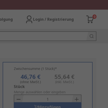
0
olgung
Login / Registrierung
Zwischensumme (1 Stück)*
46,76 €
55,64 €
(ohne MwSt.)
(inkl. MwSt.)
Add
Stück
to
Menge auswählen oder eingeben
Basket
Hinzufügen