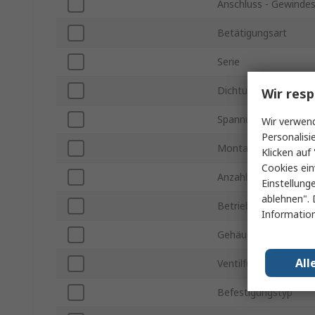
Anschluss - Gewinde
Betätigungsart
Serie
Dichtungsmaterial
Wir resp
Spannung
Wir verwend
Personalisi
Montageart
Klicken auf 
Cookies ein
Anzahl der Anschlüss
Einstellung
ablehnen". 
Betriebsdruck max.
Information
Gehäusematerial
All
Ventilfunktion
Befestigungstyp