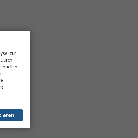
yse, zur
 Durch
entiellen
ie
le
re
tieren