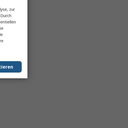
yse, zur
 Durch
entiellen
ie
le
re
tieren