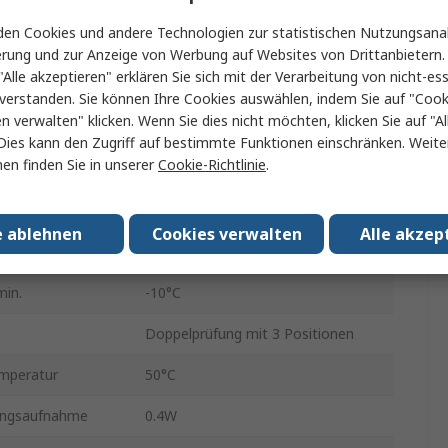
24V
en Cookies und andere Technologien zur statistischen Nutzungsanal
Gummi
erung und zur Anzeige von Werbung auf Websites von Drittanbietern.
"Alle akzeptieren" erklären Sie sich mit der Verarbeitung von nicht-ess
Direkt
verstanden. Sie können Ihre Cookies auswählen, indem Sie auf "Cook
en verwalten" klicken. Wenn Sie dies nicht möchten, klicken Sie auf "Al
e
5
Dies kann den Zugriff auf bestimmte Funktionen einschränken. Weite
en finden Sie in unserer
Cookie-Richtlinie
.
0.7 Mpa
ck
0.1MPa
e ablehnen
Cookies verwalten
Alle akzep
ck
0.7MPa
min.
-10°C
Doppelprüfung mit 3 Positionen
mperatur
50°C
ungsaufnahme
0.4W