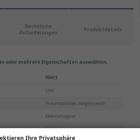
Rechtliche
Produktdetails
Anforderungen
ein oder mehrere Eigenschaften auswählen.
Wert
SMC
Pneumatisches Magnetventil
Elektromagnet
JSY5000
ektieren Ihre Privatsphäre