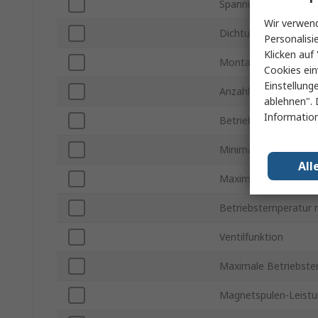
Spannung
Wir verwend
Dichtungsmaterial
Personalisi
Klicken auf 
Montageart
Cookies ein
Einstellung
Anzahl der Anschlüss
ablehnen". 
Information
Betriebsdruck max.
Minimaler Steuerdru
All
Maximaler Steuerdru
Betriebstemperatur 
Ventilfunktion
Maximale Betriebste
Magnetspulen-Leist