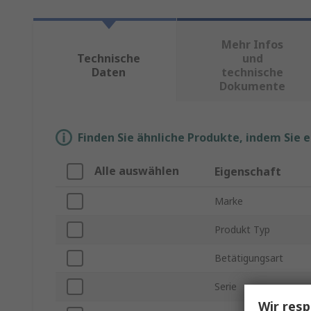
Mehr Infos
Technische
und
Daten
technische
Dokumente
Finden Sie ähnliche Produkte, indem Sie 
Alle auswählen
Eigenschaft
Marke
Produkt Typ
Betätigungsart
Serie
Wir resp