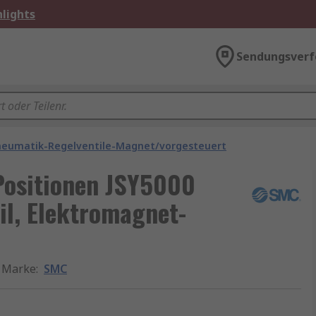
lights
Sendungsverf
neumatik-Regelventile-Magnet/vorgesteuert
Positionen JSY5000
l, Elektromagnet-
Marke
:
SMC