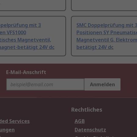
t
pelprüfung mit 3
SMC Doppelprüfung mit 
nen VFS1000
Positionen SY Pneumatis
isches Magnetventil,
Magnetventil G, Elektro
magnet-betätigt 24V dc
betätigt 24V dc
E-Mail-Anschrift
Anmelden
Rechtliches
ded Services
AGB
sungen
Datenschutz