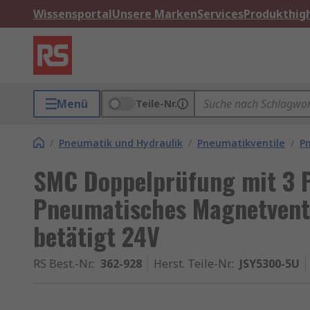
Wissensportal
Unsere Marken
Services
Produkthigh
Menü
Teile-Nr.
/
Pneumatik und Hydraulik
/
Pneumatikventile
/
P
SMC Doppelprüfung mit 3 
Pneumatisches Magnetventi
betätigt 24V
RS Best.-Nr.
:
362-928
Herst. Teile-Nr.
:
JSY5300-5U