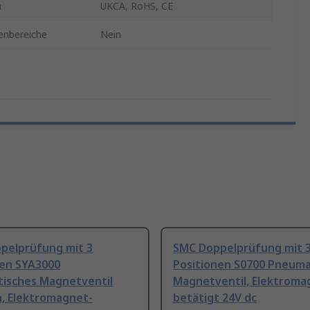
n
UKCA, RoHS, CE
enbereiche
Nein
pelprüfung mit 3
SMC Doppelprüfung mit 
nen SYA3000
Positionen S0700 Pneuma
isches Magnetventil
Magnetventil, Elektroma
h, Elektromagnet-
betätigt 24V dc