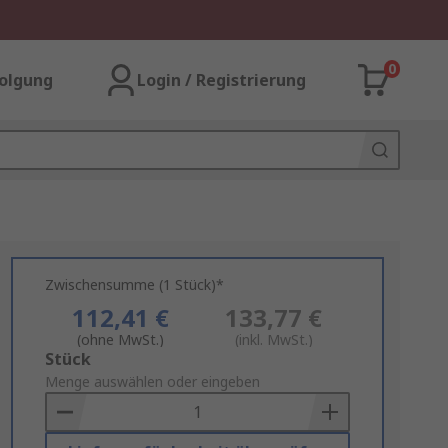
0
olgung
Login / Registrierung
Zwischensumme (1 Stück)*
112,41 €
133,77 €
(ohne MwSt.)
(inkl. MwSt.)
Add
Stück
to
Menge auswählen oder eingeben
Basket