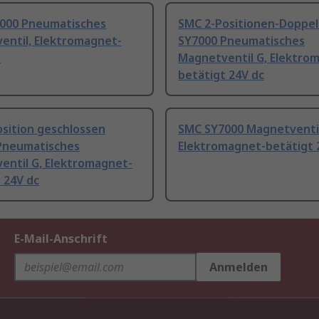
000 Pneumatisches
SMC 2-Positionen-Doppe
entil, Elektromagnet-
SY7000 Pneumatisches
t
Magnetventil G, Elektro
betätigt 24V dc
sition geschlossen
SMC SY7000 Magnetventil
Pneumatisches
Elektromagnet-betätigt 
entil G, Elektromagnet-
 24V dc
E-Mail-Anschrift
Anmelden