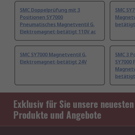
SMC Doppelprüfung mit 3
SMC SY7
Positionen SY7000
Magnetv
Pneumatisches Magnetventil G,
betätig
Elektromagnet-betätigt 110V ac
SMC SY7000 Magnetventil G,
SMC 3 Po
Elektromagnet-betätigt 24V
SY7000 
Magnetv
betätigt
Exklusiv für Sie unsere neuesten
Produkte und Angebote