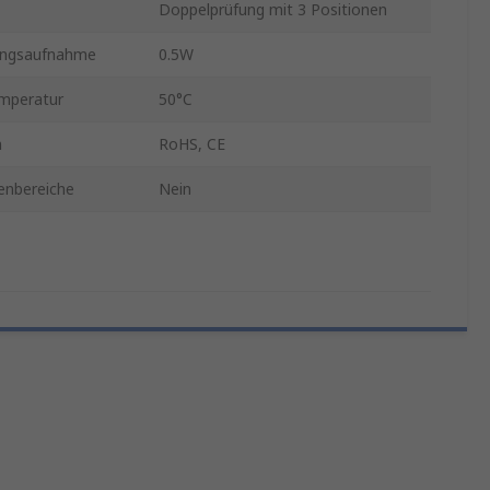
Doppelprüfung mit 3 Positionen
ungsaufnahme
0.5W
mperatur
50°C
n
RoHS, CE
enbereiche
Nein