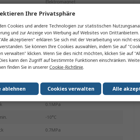
Elektromagnet
ektieren Ihre Privatsphäre
Gummi
en Cookies und andere Technologien zur statistischen Nutzungsanal
24V dc
erung und zur Anzeige von Werbung auf Websites von Drittanbietern.
"Alle akzeptieren" erklären Sie sich mit der Verarbeitung von nicht-ess
SY7000
verstanden. Sie können Ihre Cookies auswählen, indem Sie auf "Cook
DIN-Hutschiene
en verwalten" klicken. Wenn Sie dies nicht möchten, klicken Sie auf "Al
Dies kann den Zugriff auf bestimmte Funktionen einschränken. Weite
e
5
en finden Sie in unserer
Cookie-Richtlinie
.
Aluminiumdruckguss
e ablehnen
Cookies verwalten
Alle akzep
1 Mpa
ck
0.1MPa
min.
-10°C
ck
0.7MPa