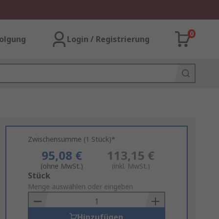
0
olgung
Login / Registrierung
Zwischensumme (1 Stück)*
95,08 €
113,15 €
(ohne MwSt.)
(inkl. MwSt.)
Add
Stück
to
Menge auswählen oder eingeben
Basket
Hinzufügen