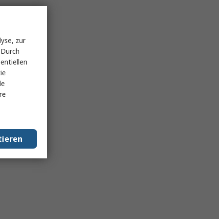
yse, zur
 Durch
entiellen
ie
le
re
tieren