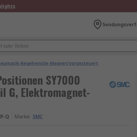
lights
Sendungsverf
neumatik-Regelventile-Magnet/vorgesteuert
Positionen SY7000
l G, Elektromagnet-
2F-Q
Marke
:
SMC