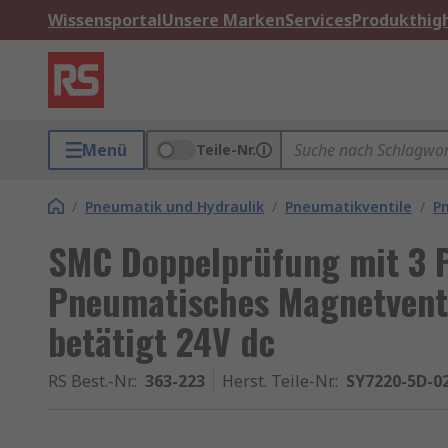
Wissensportal
Unsere Marken
Services
Produkthigh
Menü
Teile-Nr.
/
Pneumatik und Hydraulik
/
Pneumatikventile
/
P
SMC Doppelprüfung mit 3 
Pneumatisches Magnetventi
betätigt 24V dc
RS Best.-Nr.
:
363-223
Herst. Teile-Nr.
:
SY7220-5D-0