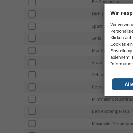
Betätigungsart
Wir resp
Dichtungsmaterial
Wir verwend
Spannung
Personalisi
Klicken auf 
Serie
Cookies ein
Montageart
Einstellung
ablehnen". 
Anzahl der Anschlüss
Information
Gehäusematerial
All
Betriebsdruck max.
Minimaler Steuerdru
Betriebstemperatur 
Maximaler Steuerdru