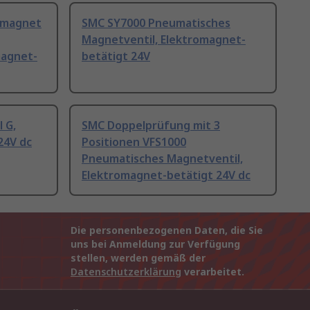
lmagnet
SMC SY7000 Pneumatisches
Magnetventil, Elektromagnet-
magnet-
betätigt 24V
 G,
SMC Doppelprüfung mit 3
24V dc
Positionen VFS1000
Pneumatisches Magnetventil,
Elektromagnet-betätigt 24V dc
Die personenbezogenen Daten, die Sie
uns bei Anmeldung zur Verfügung
stellen, werden gemäß der
Datenschutzerklärung
verarbeitet.