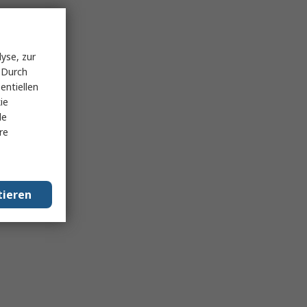
yse, zur
 Durch
entiellen
ie
le
re
tieren