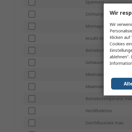
Spannung
Wir resp
Dichtungsmaterial
Wir verwend
Montageart
Personalisi
Klicken auf 
Anzahl der Anschlüsse
Cookies ein
Einstellung
Betriebsdruck max.
ablehnen". 
Gehäusematerial
Information
Minimaler Steuerdruck
All
Maximaler Steuerdruck
Betriebstemperatur min
Ventilfunktion
Durchflussrate max.