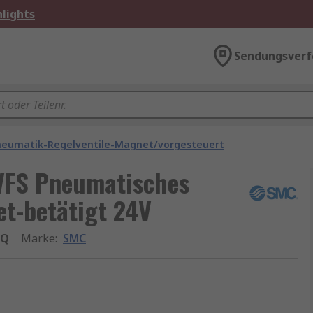
lights
Sendungsverf
neumatik-Regelventile-Magnet/vorgesteuert
VFS Pneumatisches
et-betätigt 24V
-Q
Marke
:
SMC