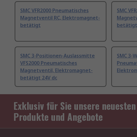
SMC VFR2000 Pneumatisches
SMC VFR
Magnetventil RC, Elektromagnet-
Magnetv
betätigt
betätig
SMC 3-Positionen-Auslassmitte
SMC 3-W
VFS2000 Pneumatisches
Pneumat
Magnetventil, Elektromagnet-
Elektro
betätigt 24V dc
Exklusiv für Sie unsere neuesten
Produkte und Angebote