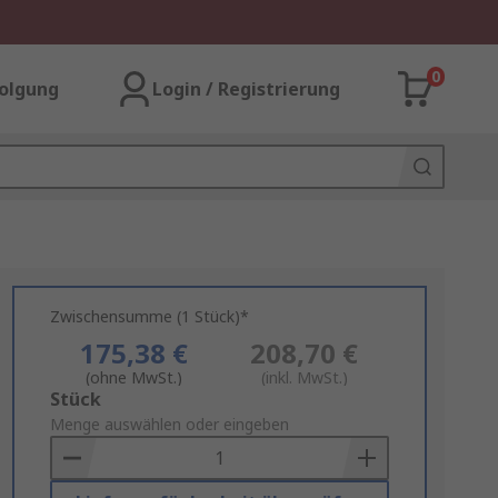
0
olgung
Login / Registrierung
Zwischensumme (1 Stück)*
175,38 €
208,70 €
(ohne MwSt.)
(inkl. MwSt.)
Add
Stück
to
Menge auswählen oder eingeben
Basket