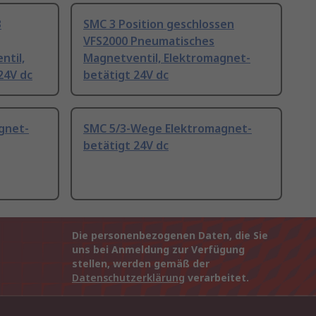
3
SMC 3 Position geschlossen
VFS2000 Pneumatisches
ntil,
Magnetventil, Elektromagnet-
24V dc
betätigt 24V dc
gnet-
SMC 5/3-Wege Elektromagnet-
betätigt 24V dc
Die personenbezogenen Daten, die Sie
uns bei Anmeldung zur Verfügung
stellen, werden gemäß der
Datenschutzerklärung
verarbeitet.