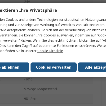
24V
ektieren Ihre Privatsphäre
Metalldichtung
en Cookies und andere Technologien zur statistischen Nutzungsanal
Gehäuseanschluss, Basis
erung und zur Anzeige von Werbung auf Websites von Drittanbietern.
"Alle akzeptieren" erklären Sie sich mit der Verarbeitung von nicht-ess
5
verstanden. Sie können Ihre Cookies auswählen, indem Sie auf "Cook
en verwalten" klicken. Wenn Sie dies nicht möchten, klicken Sie auf "Al
1 Mpa
Dies kann den Zugriff auf bestimmte Funktionen einschränken. Weite
Edelstahl
en finden Sie in unserer
Cookie-Richtlinie
.
0.1MPa
e ablehnen
Cookies verwalten
Alle akzep
1.5MPa
.
-10°C
5-Wege-Magnetventil
981l/min