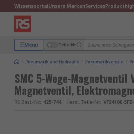
Wissensportal
Unsere Marken
Services
Produkthigh
Menü
Teile-Nr.
/
Pneumatik und Hydraulik
/
Pneumatikventile
/
P
SMC 5-Wege-Magnetventil 
Magnetventil, Elektromagn
RS Best.-Nr.
:
425-744
Herst. Teile-Nr.
:
VFS4100-5FZ