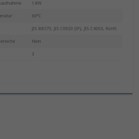
gsaufnahme
1.8W
eratur
60°C
JIS B8375, JIS C0920 (IP), JIS C4003, RoHS
bereiche
Nein
3