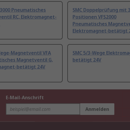
3000 Pneumatisches
SMC Doppelprüfung mit 
entil RC, Elektromagnet-
Positionen VFS2000
t
Pneumatisches Magnetve
Elektromagnet-betätigt 
ege-Magnetventil VFA
SMC 5/3-Wege Elektroma
isches Magnetventil G,
betätigt 24V
magnet-betätigt 24V
E-Mail-Anschrift
Anmelden