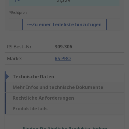
1 +
21,32 €
*Richtpreis
Zu einer Teileliste hinzufügen
RS Best.-Nr.
:
309-306
Marke
:
RS PRO
Technische Daten
Mehr Infos und technische Dokumente
Rechtliche Anforderungen
Produktdetails
Finden Sie ähnliche Produkte, indem