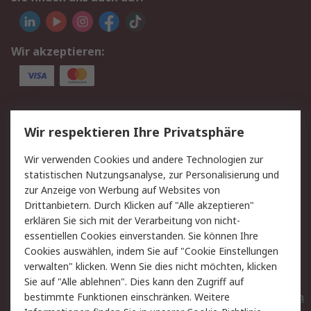
Wir akzeptieren:
Service
Wir respektieren Ihre Privatsphäre
Value Added Services
Lieferlösungen
Wir verwenden Cookies und andere Technologien zur
Rücksendungen
Kontakt
statistischen Nutzungsanalyse, zur Personalisierung und
Hilfe
Privatkunden
zur Anzeige von Werbung auf Websites von
Drittanbietern. Durch Klicken auf "Alle akzeptieren"
Rechtliches
erklären Sie sich mit der Verarbeitung von nicht-
essentiellen Cookies einverstanden. Sie können Ihre
AGB
Datenschutz
Cookies auswählen, indem Sie auf "Cookie Einstellungen
Cookie-Richtlinie
Zahlungsbedingungen
verwalten" klicken. Wenn Sie dies nicht möchten, klicken
Copyright/Impressum
Entsorgung
Sie auf "Alle ablehnen". Dies kann den Zugriff auf
Elektrogeräte/Batterien
bestimmte Funktionen einschränken. Weitere