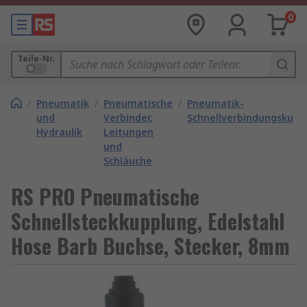
0
Teile-Nr.
/
Pneumatik
/
Pneumatische
/
Pneumatik-
und
Verbinder,
Schnellverbindungskupp
Hydraulik
Leitungen
und
Schläuche
RS PRO Pneumatische
Schnellsteckkupplung, Edelstahl
Hose Barb Buchse, Stecker, 8mm