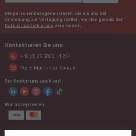
Die personenbezogenen Daten, die Sie uns bei
Anmeldung zur Verfügung stellen, werden gemäß der
Datenschutzerklärung
verarbeitet.
Kontaktieren Sie uns:
+49 (0) 69 5800 14 234
Per E-Mail unter Kontakt
Sie finden uns auch auf:
Wir akzeptieren:
Service