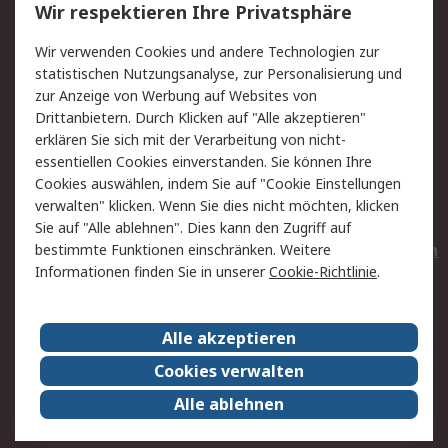
Wir respektieren Ihre Privatsphäre
Value Added Services
Lieferlösungen
Wir verwenden Cookies und andere Technologien zur
Rücksendungen
Kontakt
statistischen Nutzungsanalyse, zur Personalisierung und
Hilfe
Privatkunden
zur Anzeige von Werbung auf Websites von
Drittanbietern. Durch Klicken auf "Alle akzeptieren"
Rechtliches
erklären Sie sich mit der Verarbeitung von nicht-
essentiellen Cookies einverstanden. Sie können Ihre
AGB
Datenschutz
Cookies auswählen, indem Sie auf "Cookie Einstellungen
Cookie-Richtlinie
Zahlungsbedingungen
verwalten" klicken. Wenn Sie dies nicht möchten, klicken
Copyright/Impressum
Entsorgung
Sie auf "Alle ablehnen". Dies kann den Zugriff auf
Elektrogeräte/Batterien
bestimmte Funktionen einschränken. Weitere
Informationen finden Sie in unserer
Cookie-Richtlinie
.
Über RS
Alle akzeptieren
Unternehmen
RS weltweit
Karriere bei RS
Nachhaltigkeit
Cookies verwalten
Qualität/Umwelt/Zertifikate
Presse-Center
Alle ablehnen
Event-Center