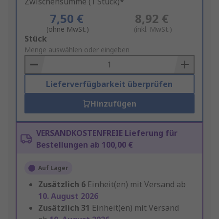
Zwischensumme (1 Stück)*
7,50 €
8,92 €
(ohne MwSt.)
(inkl. MwSt.)
Add
Stück
to
Menge auswählen oder eingeben
Basket
Lieferverfügbarkeit überprüfen
Hinzufügen
VERSANDKOSTENFREIE Lieferung für
Bestellungen ab 100,00 €
Auf Lager
Zusätzlich
6
Einheit(en) mit Versand ab
10. August 2026
Zusätzlich
31
Einheit(en) mit Versand