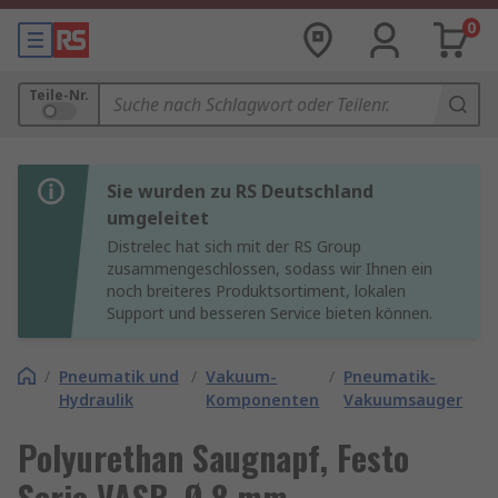
0
Teile-Nr.
Sie wurden zu RS Deutschland
umgeleitet
Distrelec hat sich mit der RS Group
zusammengeschlossen, sodass wir Ihnen ein
noch breiteres Produktsortiment, lokalen
Support und besseren Service bieten können.
/
Pneumatik und
/
Vakuum-
/
Pneumatik-
Hydraulik
Komponenten
Vakuumsauger
Polyurethan Saugnapf, Festo
Serie VASB, Ø 8 mm