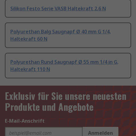
Silikon Festo Serie VASB Haltekraft 2.6 N
Polyurethan Balg Saugnapf Ø 40 mm G 1/4,
Haltekraft 60 N
Polyurethan Rund Saugnapf Ø 55 mm 1/4 in G,
Haltekraft 110 N
Exklusiv für Sie unsere neuesten
Produkte und Angebote
E-Mail-Anschrift
Anmelden