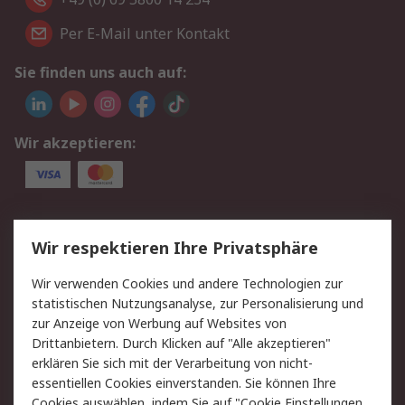
Per E-Mail unter Kontakt
Sie finden uns auch auf:
Wir akzeptieren:
Service
Wir respektieren Ihre Privatsphäre
Value Added Services
Lieferlösungen
Wir verwenden Cookies und andere Technologien zur
Rücksendungen
Kontakt
statistischen Nutzungsanalyse, zur Personalisierung und
Hilfe
Privatkunden
zur Anzeige von Werbung auf Websites von
Drittanbietern. Durch Klicken auf "Alle akzeptieren"
Rechtliches
erklären Sie sich mit der Verarbeitung von nicht-
essentiellen Cookies einverstanden. Sie können Ihre
AGB
Datenschutz
Cookies auswählen, indem Sie auf "Cookie Einstellungen