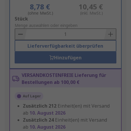
8,78 €
10,45 €
(ohne MwSt.)
(inkl. MwSt.)
Add
Stück
to
Menge auswählen oder eingeben
Basket
Lieferverfügbarkeit überprüfen
Hinzufügen
VERSANDKOSTENFREIE Lieferung für
Bestellungen ab 100,00 €
Auf Lager
Zusätzlich
212
Einheit(en) mit Versand
ab
10. August 2026
Zusätzlich
24
Einheit(en) mit Versand
ab
10. August 2026