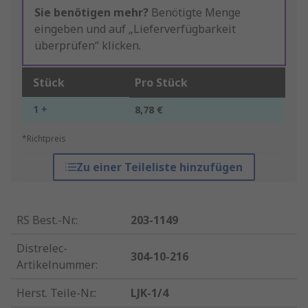
Sie benötigen mehr?
Benötigte Menge
eingeben und auf „Lieferverfügbarkeit
überprüfen“ klicken.
Stück
Pro Stück
1 +
8,78 €
*Richtpreis
Zu einer Teileliste hinzufügen
RS Best.-Nr.
:
203-1149
Distrelec-
304-10-216
Artikelnummer
:
Herst. Teile-Nr.
:
LJK-1/4