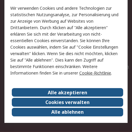
Value Added Services
Lieferlösungen
Wir verwenden Cookies und andere Technologien zur
Rücksendungen
Kontakt
statistischen Nutzungsanalyse, zur Personalisierung und
Hilfe
Privatkunden
zur Anzeige von Werbung auf Websites von
Drittanbietern. Durch Klicken auf "Alle akzeptieren"
Rechtliches
erklären Sie sich mit der Verarbeitung von nicht-
essentiellen Cookies einverstanden. Sie können Ihre
AGB
Datenschutz
Cookies auswählen, indem Sie auf "Cookie Einstellungen
Cookie-Richtlinie
Zahlungsbedingungen
verwalten" klicken. Wenn Sie dies nicht möchten, klicken
Copyright/Impressum
Entsorgung
Sie auf "Alle ablehnen". Dies kann den Zugriff auf
Elektrogeräte/Batterien
bestimmte Funktionen einschränken. Weitere
Informationen finden Sie in unserer
Cookie-Richtlinie
.
Über RS
Alle akzeptieren
Unternehmen
RS weltweit
Karriere bei RS
Nachhaltigkeit
Cookies verwalten
Qualität/Umwelt/Zertifikate
Presse-Center
Alle ablehnen
Event-Center