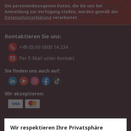
Die personenbezogenen Daten, die Sie uns bei
Anmeldung zur Verfügung stellen, werden gemäß der
Datenschutzerklärung
verarbeitet.
Kontaktieren Sie uns:
+49 (0) 69 5800 14 234
Per E-Mail unter Kontakt
Sie finden uns auch auf:
Wir akzeptieren:
Service
Wir respektieren Ihre Privatsphäre