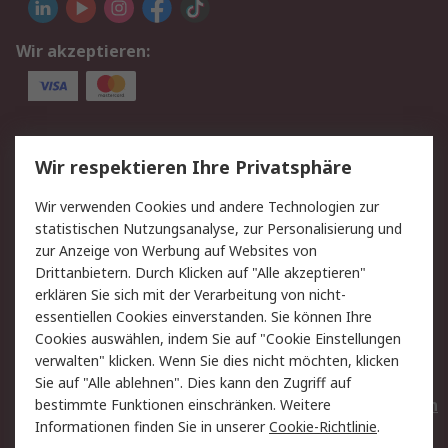
Wir akzeptieren:
Service
Wir respektieren Ihre Privatsphäre
Value Added Services
Lieferlösungen
Wir verwenden Cookies und andere Technologien zur
Rücksendungen
Kontakt
statistischen Nutzungsanalyse, zur Personalisierung und
Hilfe
Privatkunden
zur Anzeige von Werbung auf Websites von
Drittanbietern. Durch Klicken auf "Alle akzeptieren"
Rechtliches
erklären Sie sich mit der Verarbeitung von nicht-
essentiellen Cookies einverstanden. Sie können Ihre
AGB
Datenschutz
Cookies auswählen, indem Sie auf "Cookie Einstellungen
Cookie-Richtlinie
Zahlungsbedingungen
verwalten" klicken. Wenn Sie dies nicht möchten, klicken
Copyright/Impressum
Entsorgung
Sie auf "Alle ablehnen". Dies kann den Zugriff auf
Elektrogeräte/Batterien
bestimmte Funktionen einschränken. Weitere
Informationen finden Sie in unserer
Cookie-Richtlinie
.