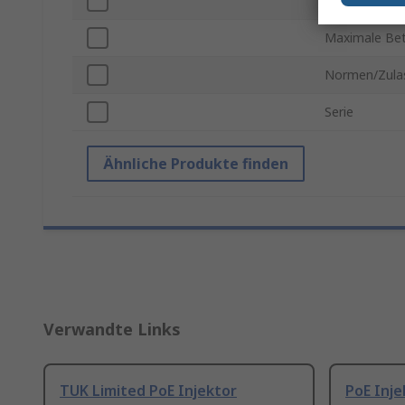
Betriebstemp
Maximale Bet
Normen/Zula
Serie
Ähnliche Produkte finden
Verwandte Links
TUK Limited PoE Injektor
PoE Inj