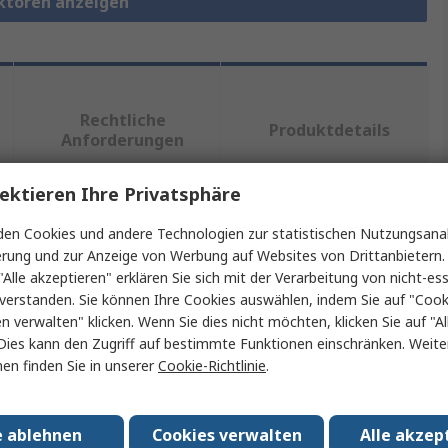
ektoren anzeigen
Rechtliche
Produktdetails
Anforderungen
ektieren Ihre Privatsphäre
ein oder mehrere Eigenschaften auswählen.
en Cookies und andere Technologien zur statistischen Nutzungsanal
erung und zur Anzeige von Werbung auf Websites von Drittanbietern.
"Alle akzeptieren" erklären Sie sich mit der Verarbeitung von nicht-ess
t
Wert
verstanden. Sie können Ihre Cookies auswählen, indem Sie auf "Cook
en verwalten" klicken. Wenn Sie dies nicht möchten, klicken Sie auf "Al
GUDE
Dies kann den Zugriff auf bestimmte Funktionen einschränken. Weite
en finden Sie in unserer
Cookie-Richtlinie
.
PoE Injektor
DIN-Hutschiene
e ablehnen
Cookies verwalten
Alle akzep