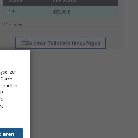
1 +
475,99 €
*Richtpreis
Zu einer Teileliste hinzufügen
yse, zur
 Durch
entiellen
ie
le
re
tieren