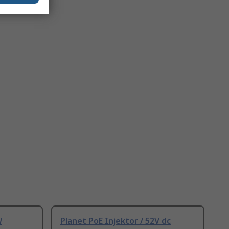
W
Planet PoE Injektor / 52V dc