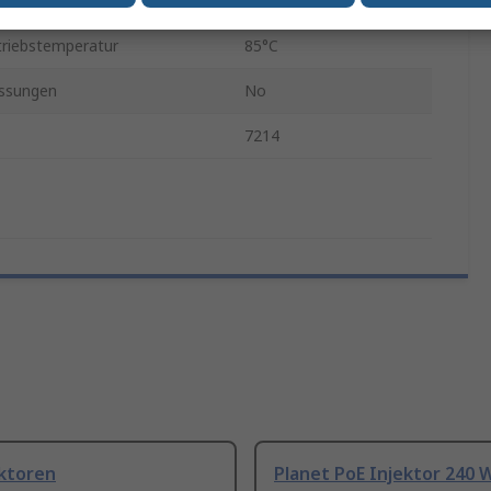
eratur min.
-20°C
riebstemperatur
85°C
ssungen
No
7214
ektoren
Planet PoE Injektor 240 