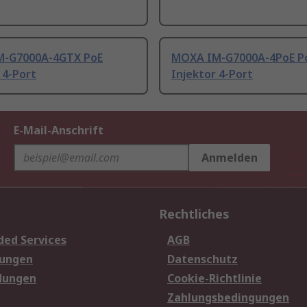
-G7000A-4GTX PoE
MOXA IM-G7000A-4PoE P
 4-Port
Injektor 4-Port
E-Mail-Anschrift
Anmelden
Rechtliches
ded Services
AGB
sungen
Datenschutz
dungen
Cookie-Richtlinie
Zahlungsbedingungen