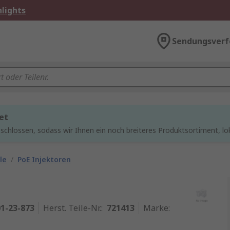
lights
Sendungsverf
et
chlossen, sodass wir Ihnen ein noch breiteres Produktsortiment, lo
le
/
PoE Injektoren
1-23-873
Herst. Teile-Nr.
:
721413
Marke
: