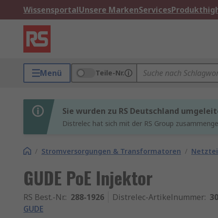
Wissensportal
Unsere Marken
Services
Produkthigh
Menü
Teile-Nr.
Sie wurden zu RS Deutschland umgeleit
Distrelec hat sich mit der RS Group zusammenges
/
Stromversorgungen & Transformatoren
/
Netztei
GUDE PoE Injektor
RS Best.-Nr.
:
288-1926
Distrelec-Artikelnummer
:
30
GUDE