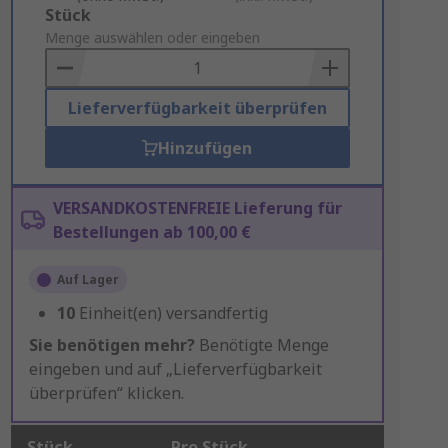
Add
Stück
to
Menge auswählen oder eingeben
Basket
Lieferverfügbarkeit überprüfen
Hinzufügen
VERSANDKOSTENFREIE Lieferung für
Bestellungen ab 100,00 €
Auf Lager
10
Einheit(en) versandfertig
Sie benötigen mehr?
Benötigte Menge
eingeben und auf „Lieferverfügbarkeit
überprüfen“ klicken.
Stück
Pro Stück