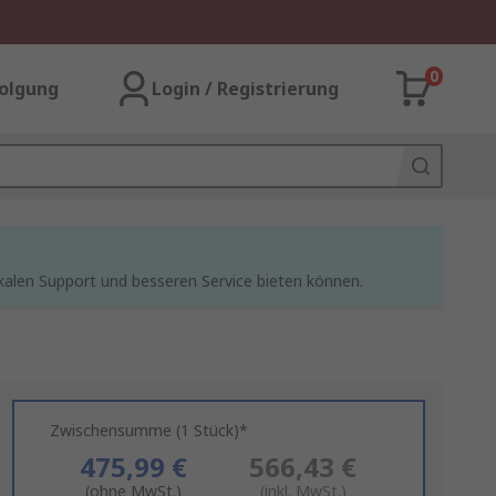
0
olgung
Login / Registrierung
kalen Support und besseren Service bieten können.
Zwischensumme (1 Stück)*
475,99 €
566,43 €
(ohne MwSt.)
(inkl. MwSt.)