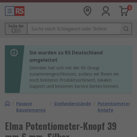
0
Teile-Nr.
Sie wurden zu RS Deutschland
umgeleitet
Distrelec hat sich mit der RS Group
zusammengeschlossen, sodass wir Ihnen ein
noch breiteres Produktsortiment, lokalen
Support und besseren Service bieten können.
/
Passive
/
Stellwiderstände
/
Potentiometer
Bauelemente
Knöpfe
Elma Potentiometer-Knopf 39
mm 6 mm, Silber