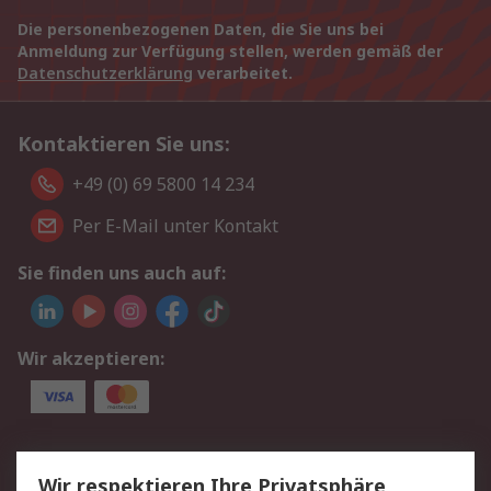
Die personenbezogenen Daten, die Sie uns bei
Anmeldung zur Verfügung stellen, werden gemäß der
Datenschutzerklärung
verarbeitet.
Kontaktieren Sie uns:
+49 (0) 69 5800 14 234
Per E-Mail unter Kontakt
Sie finden uns auch auf:
Wir akzeptieren:
Service
Wir respektieren Ihre Privatsphäre