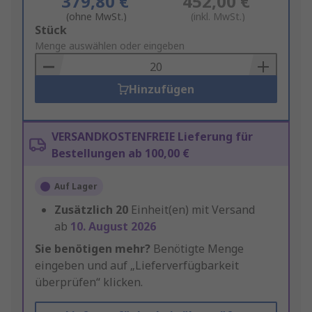
379,80 €
452,00 €
(ohne MwSt.)
(inkl. MwSt.)
Add
Stück
to
Menge auswählen oder eingeben
Basket
Hinzufügen
VERSANDKOSTENFREIE Lieferung für
Bestellungen ab 100,00 €
Auf Lager
Zusätzlich
20
Einheit(en) mit Versand
ab
10. August 2026
Sie benötigen mehr?
Benötigte Menge
eingeben und auf „Lieferverfügbarkeit
überprüfen“ klicken.