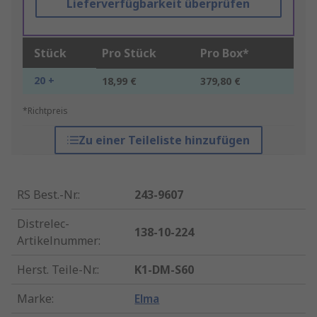
Lieferverfügbarkeit überprüfen
Stück
Pro Stück
Pro Box*
20 +
18,99 €
379,80 €
*Richtpreis
Zu einer Teileliste hinzufügen
RS Best.-Nr.
:
243-9607
Distrelec-
138-10-224
Artikelnummer
:
Herst. Teile-Nr.
:
K1-DM-S60
Marke
:
Elma