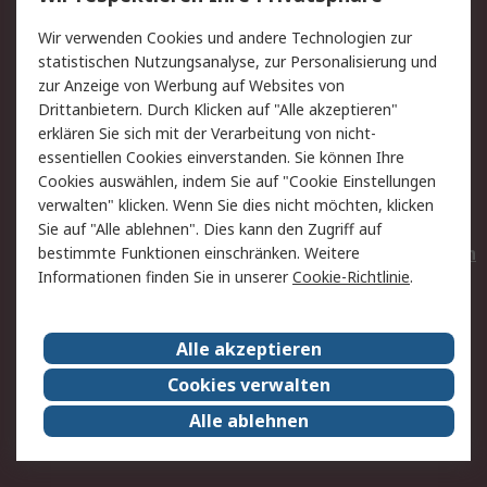
Value Added Services
Lieferlösungen
Wir verwenden Cookies und andere Technologien zur
Rücksendungen
Kontakt
statistischen Nutzungsanalyse, zur Personalisierung und
Hilfe
Privatkunden
zur Anzeige von Werbung auf Websites von
Drittanbietern. Durch Klicken auf "Alle akzeptieren"
Rechtliches
erklären Sie sich mit der Verarbeitung von nicht-
essentiellen Cookies einverstanden. Sie können Ihre
AGB
Datenschutz
Cookies auswählen, indem Sie auf "Cookie Einstellungen
Cookie-Richtlinie
Zahlungsbedingungen
verwalten" klicken. Wenn Sie dies nicht möchten, klicken
Copyright/Impressum
Entsorgung
Sie auf "Alle ablehnen". Dies kann den Zugriff auf
Elektrogeräte/Batterien
bestimmte Funktionen einschränken. Weitere
Informationen finden Sie in unserer
Cookie-Richtlinie
.
Über RS
Alle akzeptieren
Unternehmen
RS weltweit
Karriere bei RS
Nachhaltigkeit
Cookies verwalten
Qualität/Umwelt/Zertifikate
Presse-Center
Alle ablehnen
Event-Center