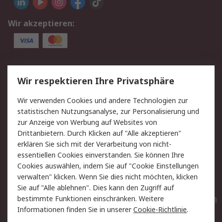
Wir akzeptieren:
Service
Wir respektieren Ihre Privatsphäre
Value Added Services
Lieferlösungen
Wir verwenden Cookies und andere Technologien zur
Rücksendungen
Kontakt
statistischen Nutzungsanalyse, zur Personalisierung und
Hilfe
Privatkunden
zur Anzeige von Werbung auf Websites von
Drittanbietern. Durch Klicken auf "Alle akzeptieren"
Rechtliches
erklären Sie sich mit der Verarbeitung von nicht-
essentiellen Cookies einverstanden. Sie können Ihre
AGB
Datenschutz
Cookies auswählen, indem Sie auf "Cookie Einstellungen
Cookie-Richtlinie
Zahlungsbedingungen
verwalten" klicken. Wenn Sie dies nicht möchten, klicken
Copyright/Impressum
Entsorgung
Sie auf "Alle ablehnen". Dies kann den Zugriff auf
Elektrogeräte/Batterien
bestimmte Funktionen einschränken. Weitere
Informationen finden Sie in unserer
Cookie-Richtlinie
.