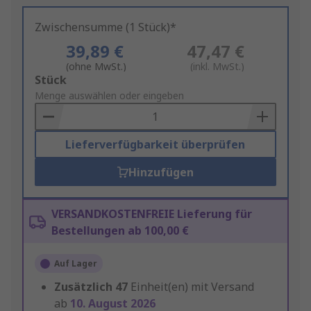
Zwischensumme (1 Stück)*
39,89 €
47,47 €
(ohne MwSt.)
(inkl. MwSt.)
Add
Stück
to
Menge auswählen oder eingeben
Basket
Lieferverfügbarkeit überprüfen
Hinzufügen
VERSANDKOSTENFREIE Lieferung für
Bestellungen ab 100,00 €
Auf Lager
Zusätzlich
47
Einheit(en) mit Versand
ab
10. August 2026