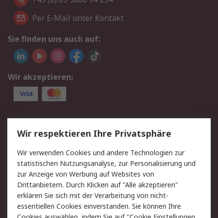
Per E-Mail unter Kontakt
Sie finden uns auch auf:
Wir akzeptieren:
Service
Wir respektieren Ihre Privatsphäre
Value Added Services
Lieferlösungen
Wir verwenden Cookies und andere Technologien zur
Rücksendungen
Kontakt
statistischen Nutzungsanalyse, zur Personalisierung und
Hilfe
Privatkunden
zur Anzeige von Werbung auf Websites von
Drittanbietern. Durch Klicken auf "Alle akzeptieren"
Rechtliches
erklären Sie sich mit der Verarbeitung von nicht-
essentiellen Cookies einverstanden. Sie können Ihre
AGB
Datenschutz
Cookies auswählen, indem Sie auf "Cookie Einstellungen