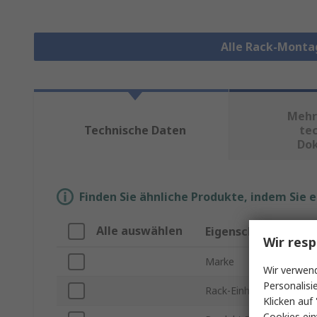
Alle Rack-Monta
Mehr
Technische Daten
te
Do
Finden Sie ähnliche Produkte, indem Sie 
Alle auswählen
Eigenschaft
Wir resp
Marke
Wir verwend
Personalisi
Rack-Einheit
Klicken auf 
Cookies ein