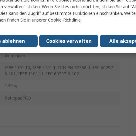
Rack-Montagegehäuse
en verwalten" klicken. Wenn Sie dies nicht möchten, klicken Sie auf "Al
Dies kann den Zugriff auf bestimmte Funktionen einschränken. Weite
Silber
en finden Sie in unserer
Cookie-Richtlinie
.
Aluminium
e ablehnen
Cookies verwalten
Alle akzep
IP20
Aluminium
IEEE 1101.10, IEEE 1101.1, DIN EN 62368-1, IEC 60297-
3-101, IEEE 1101.11, IEC 60297-3-102
1.39kg
RatiopacPRO