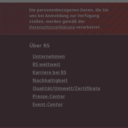
Die personenbezogenen Daten, die Sie
uns bei Anmeldung zur Verfügung
stellen, werden gemäß der
Datenschutzerklärung
verarbeitet.
Über RS
Unternehmen
RS weltweit
Karriere bei RS
Nachhaltigkeit
Qualität/Umwelt/Zertifikate
Presse-Center
Event-Center