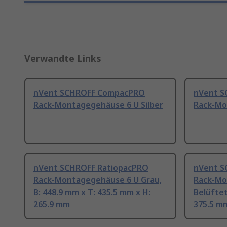
Verwandte Links
nVent SCHROFF CompacPRO
nVent 
Rack-Montagegehäuse 6 U Silber
Rack-Mo
nVent SCHROFF RatiopacPRO
nVent S
Rack-Montagegehäuse 6 U Grau,
Rack-Mo
B: 448.9 mm x T: 435.5 mm x H:
Belüftet
265.9 mm
375.5 mm