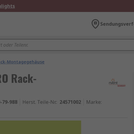
lights
Sendungsverf
ack-Montagegehäuse
RO Rack-
-79-988
Herst. Teile-Nr.
:
24571002
Marke
: