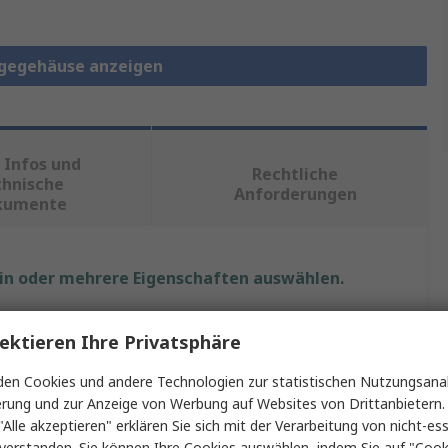
gegehäuse anzeigen
 Infos und
Rechtliche
chnische
Anforderungen
kumente
ein oder mehrere Eigenschaften auswählen.
Wert
ektieren Ihre Privatsphäre
nVent SCHROFF
en Cookies und andere Technologien zur statistischen Nutzungsanal
erung und zur Anzeige von Werbung auf Websites von Drittanbietern.
3U
"Alle akzeptieren" erklären Sie sich mit der Verarbeitung von nicht-ess
verstanden. Sie können Ihre Cookies auswählen, indem Sie auf "Cook