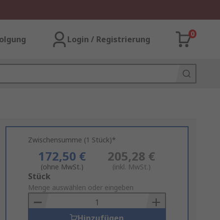
0
olgung
Login / Registrierung
Zwischensumme (1 Stück)*
172,50 €
205,28 €
(ohne MwSt.)
(inkl. MwSt.)
Add
Stück
to
Menge auswählen oder eingeben
Basket
Hinzufügen