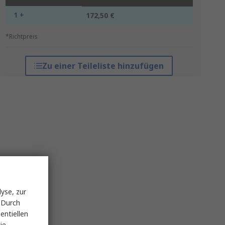
1 +
172,50 €
*Richtpreis
Zu einer Teileliste hinzufügen
yse, zur
 Durch
entiellen
ie