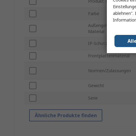
Produkt Typ
Einstellung
ablehnen". 
Farbe
Information
Außengehäuse-
Material
All
IP-Schutzart
Frontplattenmaterial
Normen/Zulassungen
Gewicht
Serie
Ähnliche Produkte finden