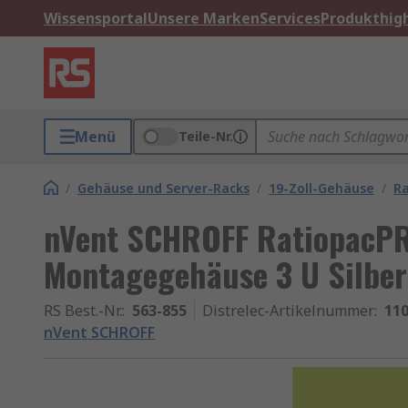
Wissensportal
Unsere Marken
Services
Produkthigh
Menü
Teile-Nr.
/
Gehäuse und Server-Racks
/
19-Zoll-Gehäuse
/
R
nVent SCHROFF RatiopacP
Montagegehäuse 3 U Silber
RS Best.-Nr.
:
563-855
Distrelec-Artikelnummer
:
110
nVent SCHROFF