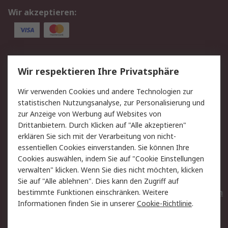
Wir akzeptieren:
Service
Wir respektieren Ihre Privatsphäre
Value Added Services
Lieferlösungen
Wir verwenden Cookies und andere Technologien zur
Rücksendungen
Kontakt
statistischen Nutzungsanalyse, zur Personalisierung und
Hilfe
Privatkunden
zur Anzeige von Werbung auf Websites von
Drittanbietern. Durch Klicken auf "Alle akzeptieren"
Rechtliches
erklären Sie sich mit der Verarbeitung von nicht-
essentiellen Cookies einverstanden. Sie können Ihre
AGB
Datenschutz
Cookies auswählen, indem Sie auf "Cookie Einstellungen
Cookie-Richtlinie
Zahlungsbedingungen
verwalten" klicken. Wenn Sie dies nicht möchten, klicken
Copyright/Impressum
Entsorgung
Sie auf "Alle ablehnen". Dies kann den Zugriff auf
Elektrogeräte/Batterien
bestimmte Funktionen einschränken. Weitere
Informationen finden Sie in unserer
Cookie-Richtlinie
.
Über RS