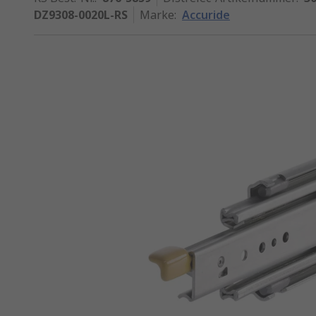
DZ9308-0020L-RS
Marke
:
Accuride