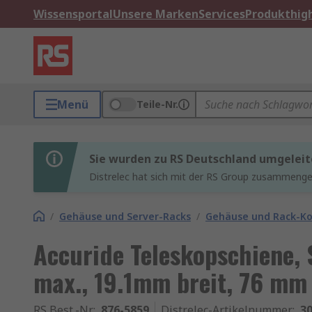
Wissensportal
Unsere Marken
Services
Produkthigh
Menü
Teile-Nr.
Sie wurden zu RS Deutschland umgeleit
Distrelec hat sich mit der RS Group zusammenges
/
Gehäuse und Server-Racks
/
Gehäuse und Rack-K
Accuride Teleskopschiene, 
max., 19.1mm breit, 76 mm
RS Best.-Nr.
:
876-5859
Distrelec-Artikelnummer
:
30