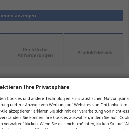
hienen anzeigen
Rechtliche
Produktdetails
Anforderungen
ein oder mehrere Eigenschaften auswählen.
ektieren Ihre Privatsphäre
Wert
en Cookies und andere Technologien zur statistischen Nutzungsanal
erung und zur Anzeige von Werbung auf Websites von Drittanbietern.
Accuride
"Alle akzeptieren" erklären Sie sich mit der Verarbeitung von nicht-ess
verstanden. Sie können Ihre Cookies auswählen, indem Sie auf "Cook
Rackschiene
en verwalten" klicken. Wenn Sie dies nicht möchten, klicken Sie auf "Al