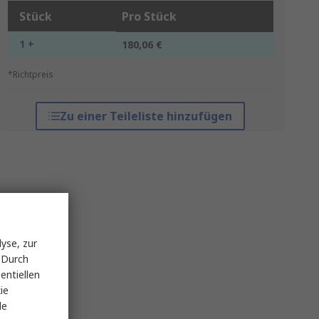
Stück
Pro Stück
1 +
180,06 €
*Richtpreis
Zu einer Teileliste hinzufügen
yse, zur
 Durch
entiellen
ie
le