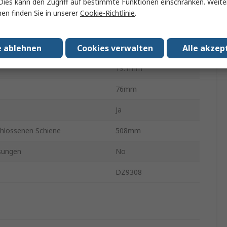
Dies kann den Zugriff auf bestimmte Funktionen einschränken. Weite
Teleskopschiene
en finden Sie in unserer
Cookie-Richtlinie
.
.
272kg
e ablehnen
Cookies verwalten
Alle akzep
Stahl
19.1mm
76mm
Ja
hlossenen Schiene
508mm
sungen
No
DZ9308