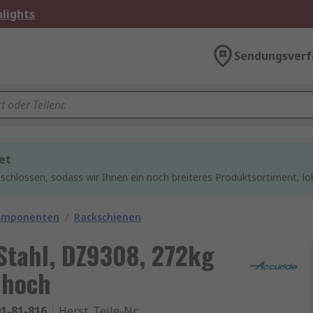
lights
Sendungsverf
et
chlossen, sodass wir Ihnen ein noch breiteres Produktsortiment, lo
omponenten
/
Rackschienen
Stahl, DZ9308, 272kg
 hoch
1-81-816
Herst. Teile-Nr.
: