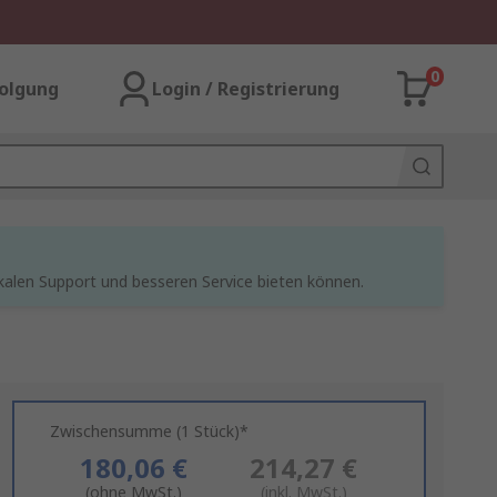
0
olgung
Login / Registrierung
kalen Support und besseren Service bieten können.
Zwischensumme (1 Stück)*
180,06 €
214,27 €
(ohne MwSt.)
(inkl. MwSt.)