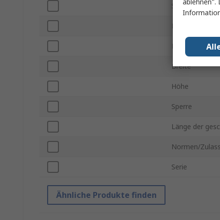
ablehnen". 
Subtyp
Information
Belastung max
All
Material
Breite
Höhe
Sperre
Länge der gesc
Normen/Zulas
Serie
Ähnliche Produkte finden