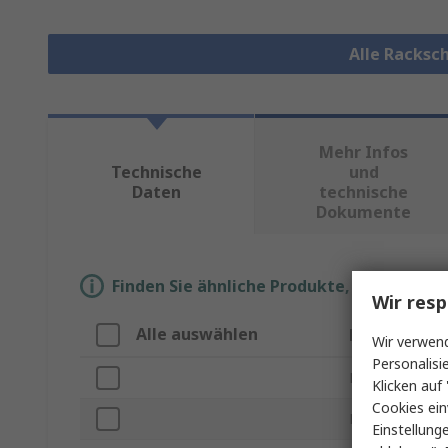
Alle Racksc
Mehr Infos
Technische
und
Daten
technische
Dokumente
Finden Sie ähnliche Produkte, indem Sie 
Wir resp
Alle auswählen
Eigenschaft
Wir verwend
Personalisi
Marke
Klicken auf 
Cookies ein
Produkt Typ
Einstellung