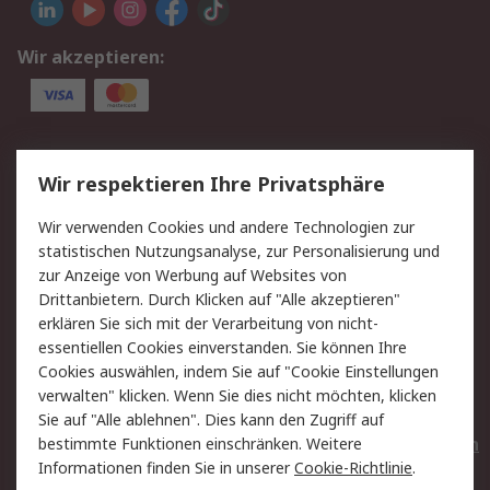
Wir akzeptieren:
Service
Wir respektieren Ihre Privatsphäre
Value Added Services
Lieferlösungen
Wir verwenden Cookies und andere Technologien zur
Rücksendungen
Kontakt
statistischen Nutzungsanalyse, zur Personalisierung und
Hilfe
Privatkunden
zur Anzeige von Werbung auf Websites von
Drittanbietern. Durch Klicken auf "Alle akzeptieren"
Rechtliches
erklären Sie sich mit der Verarbeitung von nicht-
essentiellen Cookies einverstanden. Sie können Ihre
AGB
Datenschutz
Cookies auswählen, indem Sie auf "Cookie Einstellungen
Cookie-Richtlinie
Zahlungsbedingungen
verwalten" klicken. Wenn Sie dies nicht möchten, klicken
Copyright/Impressum
Entsorgung
Sie auf "Alle ablehnen". Dies kann den Zugriff auf
Elektrogeräte/Batterien
bestimmte Funktionen einschränken. Weitere
Informationen finden Sie in unserer
Cookie-Richtlinie
.