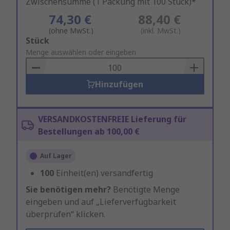
Zwischensumme (1 Packung mit 100 Stück)*
74,30 €
88,40 €
(ohne MwSt.)
(inkl. MwSt.)
Add
Stück
to
Menge auswählen oder eingeben
Basket
Hinzufügen
VERSANDKOSTENFREIE Lieferung für
Bestellungen ab 100,00 €
Auf Lager
100
Einheit(en) versandfertig
Sie benötigen mehr?
Benötigte Menge
eingeben und auf „Lieferverfügbarkeit
überprüfen“ klicken.