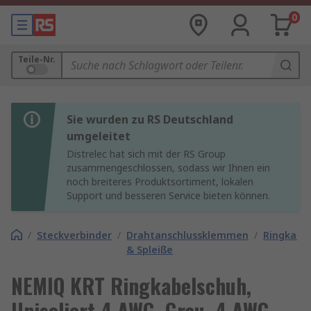
0
Teile-Nr.
Sie wurden zu RS Deutschland
umgeleitet
Distrelec hat sich mit der RS Group
zusammengeschlossen, sodass wir Ihnen ein
noch breiteres Produktsortiment, lokalen
Support und besseren Service bieten können.
/
Steckverbinder
/
Drahtanschlussklemmen
/
Ringkabe
& Spleiße
NEMIQ KRT Ringkabelschuh,
Unisoliert 4 AWG, Grau, 4 AWG