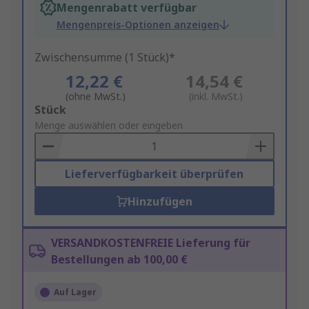
Mengenrabatt verfügbar
Mengenpreis-Optionen anzeigen
Zwischensumme (1 Stück)*
12,22 €
14,54 €
(ohne MwSt.)
(inkl. MwSt.)
Add
Stück
to
Menge auswählen oder eingeben
Basket
Lieferverfügbarkeit überprüfen
Hinzufügen
VERSANDKOSTENFREIE Lieferung für
Bestellungen ab 100,00 €
Auf Lager