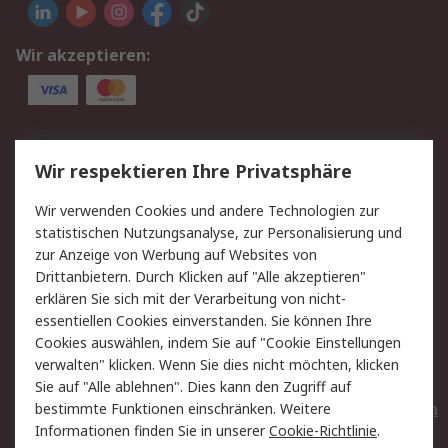
Wir akzeptieren:
Service
Wir respektieren Ihre Privatsphäre
Value Added Services
Lieferlösungen
Wir verwenden Cookies und andere Technologien zur
Rücksendungen
Kontakt
statistischen Nutzungsanalyse, zur Personalisierung und
Hilfe
Privatkunden
zur Anzeige von Werbung auf Websites von
Drittanbietern. Durch Klicken auf "Alle akzeptieren"
Rechtliches
erklären Sie sich mit der Verarbeitung von nicht-
essentiellen Cookies einverstanden. Sie können Ihre
AGB
Datenschutz
Cookies auswählen, indem Sie auf "Cookie Einstellungen
Cookie-Richtlinie
Zahlungsbedingungen
verwalten" klicken. Wenn Sie dies nicht möchten, klicken
Copyright/Impressum
Entsorgung
Sie auf "Alle ablehnen". Dies kann den Zugriff auf
Elektrogeräte/Batterien
bestimmte Funktionen einschränken. Weitere
Informationen finden Sie in unserer
Cookie-Richtlinie
.