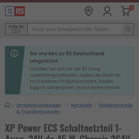
0
Teile-Nr.
Sie wurden zu RS Deutschland
umgeleitet
Distrelec hat sich mit der RS Group
zusammengeschlossen, sodass wir Ihnen ein
noch breiteres Produktsortiment, lokalen
Support und besseren Service bieten können.
/
Stromversorgungen
/
Netzteile
/
Schaltnetzteile
& Transformatoren
XP Power ECS Schaltnetzteil 1-
Ausg. 24V dc 45 W, Chassis 264V