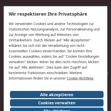
Service
Wir respektieren Ihre Privatsphäre
Value Added Services
Lieferlösungen
Wir verwenden Cookies und andere Technologien zur
Rücksendungen
Kontakt
statistischen Nutzungsanalyse, zur Personalisierung und
Hilfe
Privatkunden
zur Anzeige von Werbung auf Websites von
Drittanbietern. Durch Klicken auf "Alle akzeptieren"
Rechtliches
erklären Sie sich mit der Verarbeitung von nicht-
essentiellen Cookies einverstanden. Sie können Ihre
AGB
Datenschutz
Cookies auswählen, indem Sie auf "Cookie Einstellungen
Cookie-Richtlinie
Zahlungsbedingungen
verwalten" klicken. Wenn Sie dies nicht möchten, klicken
Copyright/Impressum
Entsorgung
Sie auf "Alle ablehnen". Dies kann den Zugriff auf
Elektrogeräte/Batterien
bestimmte Funktionen einschränken. Weitere
Informationen finden Sie in unserer
Cookie-Richtlinie
.
Über RS
Alle akzeptieren
Unternehmen
RS weltweit
Karriere bei RS
Nachhaltigkeit
Cookies verwalten
Qualität/Umwelt/Zertifikate
Presse-Center