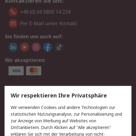
Kontaktieren Sie uns:
+49 (0) 69 5800 14 234
Per E-Mail unter Kontakt
Sie finden uns auch auf:
Wir akzeptieren:
Service
Wir respektieren Ihre Privatsphäre
Value Added Services
Lieferlösungen
Wir verwenden Cookies und andere Technologien zur
Rücksendungen
Kontakt
statistischen Nutzungsanalyse, zur Personalisierung und
Hilfe
Privatkunden
zur Anzeige von Werbung auf Websites von
Drittanbietern. Durch Klicken auf "Alle akzeptieren"
Rechtliches
erklären Sie sich mit der Verarbeitung von nicht-