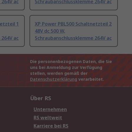
 264V ac
Schraubanschlussklemme 264V ac
tzteil 1
XP Power PBL500 Schaltnetzteil 2
48V dc 500 W,
 264V ac
Schraubanschlussklemme 264V ac
Die personenbezogenen Daten, die Sie
uns bei Anmeldung zur Verfügung
stellen, werden gemäß der
Datenschutzerklärung
verarbeitet.
Über RS
Unternehmen
RS weltweit
Karriere bei RS