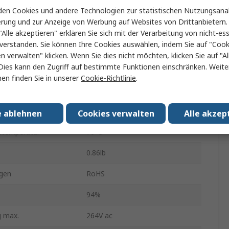
g max.
48V dc
en Cookies und andere Technologien zur statistischen Nutzungsanal
erung und zur Anzeige von Werbung auf Websites von Drittanbietern.
nge
1
"Alle akzeptieren" erklären Sie sich mit der Verarbeitung von nicht-ess
verstanden. Sie können Ihre Cookies auswählen, indem Sie auf "Cook
Schraubanschlussklemme
en verwalten" klicken. Wenn Sie dies nicht möchten, klicken Sie auf "Al
Dies kann den Zugriff auf bestimmte Funktionen einschränken. Weite
450W
en finden Sie in unserer
Cookie-Richtlinie
.
9.4A
r min.
-20°C
e ablehnen
Cookies verwalten
Alle akzep
stemperatur
70°C
0.86lb
gen
RoHS
94%
 max.
264V ac