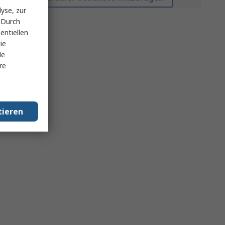
yse, zur
 Durch
entiellen
ie
le
re
tieren