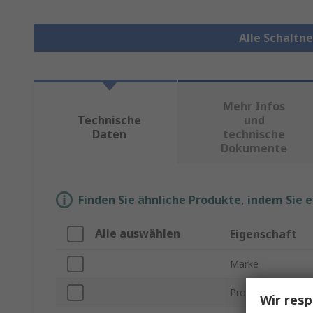
Alle Schaltn
Mehr Infos
Technische
und
Daten
technische
Dokumente
Finden Sie ähnliche Produkte, indem Sie 
Alle auswählen
Eigenschaft
Marke
Produkt Typ
Wir resp