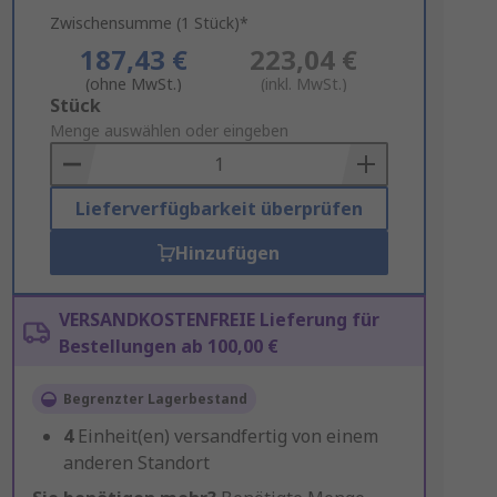
Zwischensumme (1 Stück)*
187,43 €
223,04 €
(ohne MwSt.)
(inkl. MwSt.)
Add
Stück
to
Menge auswählen oder eingeben
Basket
Lieferverfügbarkeit überprüfen
Hinzufügen
VERSANDKOSTENFREIE Lieferung für
Bestellungen ab 100,00 €
Begrenzter Lagerbestand
4
Einheit(en) versandfertig von einem
anderen Standort