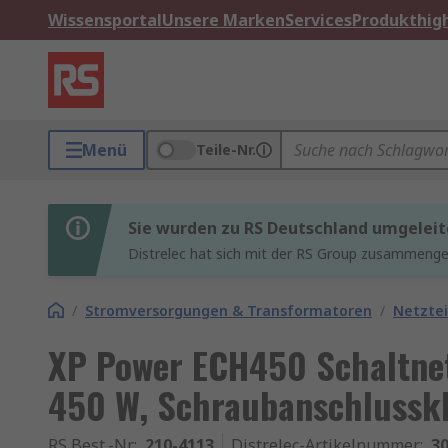
Wissensportal
Unsere Marken
Services
Produkthigh
Menü
Teile-Nr.
Sie wurden zu RS Deutschland umgeleit
Distrelec hat sich mit der RS Group zusammenges
/
Stromversorgungen & Transformatoren
/
Netztei
XP Power ECH450 Schaltnet
450 W, Schraubanschlussk
RS Best.-Nr.
:
210-4113
Distrelec-Artikelnummer
:
30