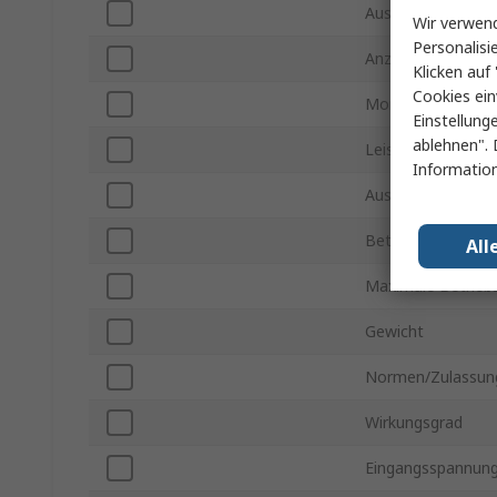
Ausgangsspannun
Wir verwend
Personalisi
Anzahl der Ausgä
Klicken auf 
Cookies ein
Montageart
Einstellung
ablehnen". 
Leistung
Information
Ausgangsstrom
Betriebstemperatu
All
Maximale Betrieb
Gewicht
Normen/Zulassun
Wirkungsgrad
Eingangsspannung