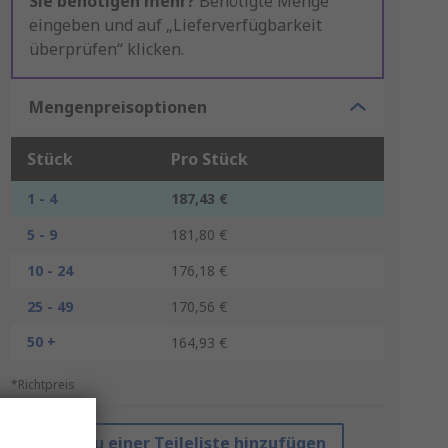
Sie benötigen mehr?
Benötigte Menge
eingeben und auf „Lieferverfügbarkeit
überprüfen“ klicken.
Mengenpreisoptionen
Stück
Pro Stück
1 - 4
187,43 €
5 - 9
181,80 €
10 - 24
176,18 €
25 - 49
170,56 €
50 +
164,93 €
*Richtpreis
Zu einer Teileliste hinzufügen