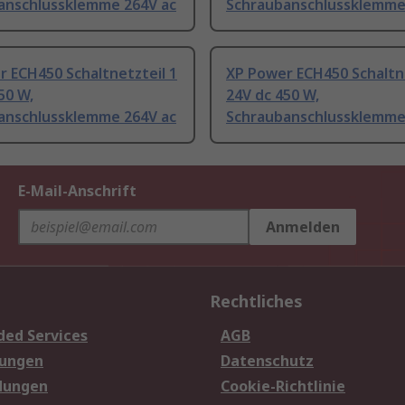
anschlussklemme 264V ac
Schraubanschlussklemme
 ECH450 Schaltnetzteil 1
XP Power ECH450 Schaltne
50 W,
24V dc 450 W,
anschlussklemme 264V ac
Schraubanschlussklemme
E-Mail-Anschrift
Anmelden
Rechtliches
ded Services
AGB
sungen
Datenschutz
dungen
Cookie-Richtlinie