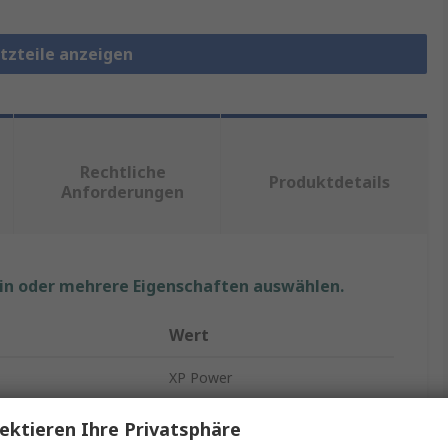
etzteile anzeigen
Rechtliche
Produktdetails
Anforderungen
ein oder mehrere Eigenschaften auswählen.
Wert
XP Power
Schaltnetzteil
ektieren Ihre Privatsphäre