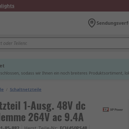
lights
Sendungsverf
et
chlossen, sodass wir Ihnen ein noch breiteres Produktsortiment, lo
le
/
Schaltnetzteile
zteil 1-Ausg. 48V dc
lemme 264V ac 9.4A
1-85-882
Herst. Teile-Nr.
:
ECH450PS48