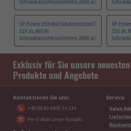
Schraubanschlussklemme 264V ac
Schraub
XP Power ECH450 Schaltnetzteil 1
XP Power
12V dc 450 W,
15V dc 4
Schraubanschlussklemme 264V ac
Schraub
Exklusiv für Sie unsere neuesten
Produkte und Angebote
Kontaktieren Sie uns:
Service
+49 (0) 69 5800 14 234
Value Ad
Lieferlö
Per E-Mail unter Kontakt
Rücksen